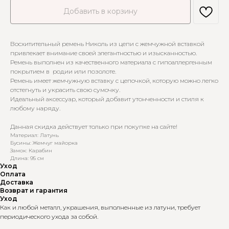
Добавить в корзину
Восхитительный ремень Николь из цепи с жемчужной вставкой
привлекает внимание своей элегантностью и изысканностью.
Ремень выполнен из качественного материала с гипоаллергенным
покрытием в родии или позолоте.
Ремень имеет жемчужную вставку с цепочкой, которую можно легко
отстегнуть и украсить свою сумочку.
Идеальный аксессуар, который добавит утонченности и стиля к
любому наряду.
Данная скидка действует только при покупке на сайте!
Материал: Латунь
Бусины: Жемчуг майорка
Замок: Карабин
Длина: 95 см
Уход
Оплата
Доставка
Возврат и гарантия
Уход
Как и любой металл, украшения, выполненные из латуни, требует
периодического ухода за собой.