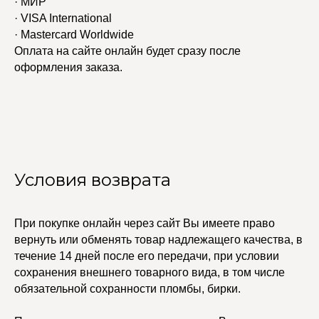
· МИР
· VISA International
· Mastercard Worldwide
КАТАЛОГ
УСЛУГИ
Оплата на сайте онлайн будет сразу после
Бодичейны
Стилист на связи
оформления заказа.
Браслеты
Изделия на заказ
Каффы
Колье
ПОКУПАТЕЛЯМ
Кольца
Договор оферты
Ремни
Политика
Серьги
конфиденциальности
Доставка и оплата
Трансформеры
Возврат и гарантия
Чокеры
Магазины
Условия возврата
В ПОДАРОК
Сертификаты
При покупке онлайн через сайт Вы имеете право
Упаковка
вернуть или обменять товар надлежащего качества, в
Сеты
течение 14 дней после его передачи, при условии
сохранения внешнего товарного вида, в том числе
обязательной сохранности пломбы, бирки.
edalinjewelry@gmail.com
Не бриллианты, потому
что по любви
+7 (965) 622-73-33