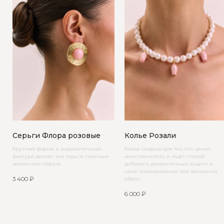
Серьги Флора розовые
Колье Розали
Крупная форма и выразительная
Колье создано для тех, кто ценит
фактура делают эти серьги главным
женственность и ищет способ
элементом образа
добавить романтичный акцент в
свой повседневный или вечерний
3 400
₽
образ
6 000
₽