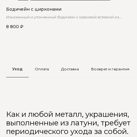
Бодичейн с цирконами
Бо
Изысканный и утонченный бодичейн с красивой вставкой из
Жен
циркон
не
8 800
₽
9 
Уход
Оплата
Доставка
Возврат и гарантия
Как и любой металл, украшения,
выполненные из латуни, требует
периодического ухода за собой.