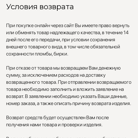
Условия возврата
При покупке онлайн через сайт Вы имеете право вернуть
или обменять товар надлежащего качества, в течение 14
дней после его передачи, при условии сохранения
внешнего товарного вида, в том числе обязательной
сохранности пломбы, бирки.
При отказе от товара мы возвращаем Вам денежную
сумму, за исключением расходов на доставку
возвращенного товара. При отправлении возвращаемого
УЧАСТВУЙТЕ В НАШЕЙ
СИСТЕМЕ ЛОЯЛЬНОСТИ
товара необходимо заполнить и вложить заявление на
возврат. В заявлении необходимо указать Ваши данные,
Регистрация
номер заказа, а также описать причину возврата изделия.
Возврат средств будет осуществлен Вам после
КАТАЛОГ
УСЛУГИ
получения нами товара и проверки изделия.
Бодичейны
Стилист на связи
Браслеты
Изделия на заказ