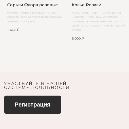
Серьги Флора розовые
Колье Розали
Крупная форма и выразительная
Колье создано для тех, кто ценит
фактура делают эти серьги главным
женственность и ищет способ
элементом образа
добавить романтичный акцент в
свой повседневный или вечерний
3 400
₽
образ
6 000
₽