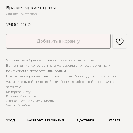
Браслет яркие стразы
Сияние кристаллов
2900,00
₽
Добавить в корзину
Утонченный браслет яркие стразы из кристаллов.
Выполнен из качественного материала с гипоаллергенным
покрытием в позолоте или родии.
Подойдет на размер запястья от 14 до 19 см с дополнительной
удлинительной цепочкой для более комфортной посадки на
запястье.
Материал: Латунь
Вставка: Кристаллы
Длина: 16 см + 3 см удлинитель
Замок: Карабин
Уход
Возврат и гарантия
Доставка
Оплата