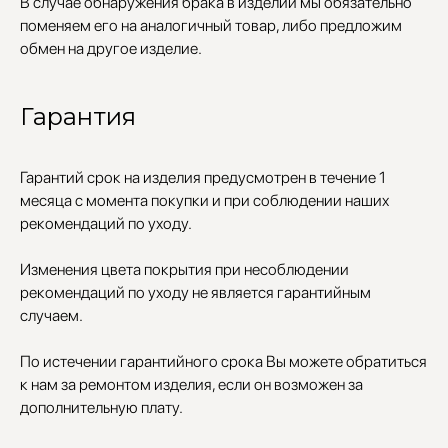
В случае обнаружения брака в изделии мы обязательно
Каффы
поменяем его на аналогичный товар, либо предложим
Колье
ПОКУПАТЕЛЯМ
Кольца
обмен на другое изделие.
Договор оферты
Ремни
Политика
Серьги
конфиденциальности
Доставка и оплата
Трансформеры
Гарантия
Возврат и гарантия
Чокеры
Магазины
В ПОДАРОК
Гарантий срок на изделия предусмотрен в течение 1
Сертификаты
месяца с момента покупки и при соблюдении наших
Упаковка
рекомендаций по уходу.
Сеты
Изменения цвета покрытия при несоблюдении
рекомендаций по уходу не является гарантийным
edalinjewelry@gmail.com
Не бриллианты, потому
что по любви
случаем.
+7 (965) 622-73-33
По истечении гарантийного срока Вы можете обратиться
к нам за ремонтом изделия, если он возможен за
дополнительную плату.
© 2021-2025 Edalinjewelry. Все права защищены.