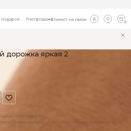
 подарок
Распродажа
Стилист на связи
0
й дорожка яркая 2
ющими кристаллами.
твенного материала с гипоаллергенным покрытием в