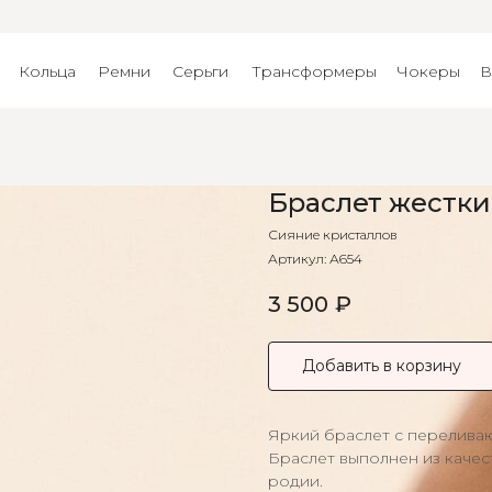
Кольца
Ремни
Серьги
Трансформеры
Чокеры
В
Браслет жестки
Сияние кристаллов
Артикул:
А654
3 500
₽
Добавить в корзину
Яркий браслет с перелива
Браслет выполнен из качес
родии.