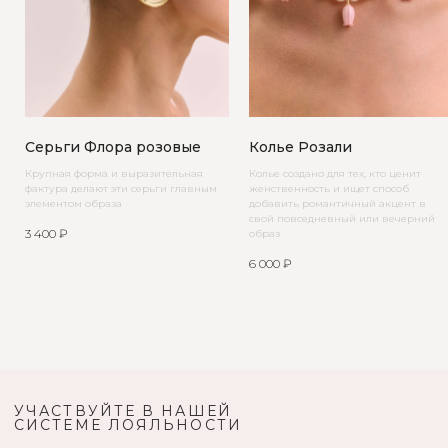
Серьги Флора розовые
Колье Розали
Крупная форма и выразительная
Колье создано для тех, кто ценит
фактура делают эти серьги главным
женственность и ищет способ
элементом образа
добавить романтичный акцент в
свой повседневный или вечерний
3 400
₽
образ
6 000
₽