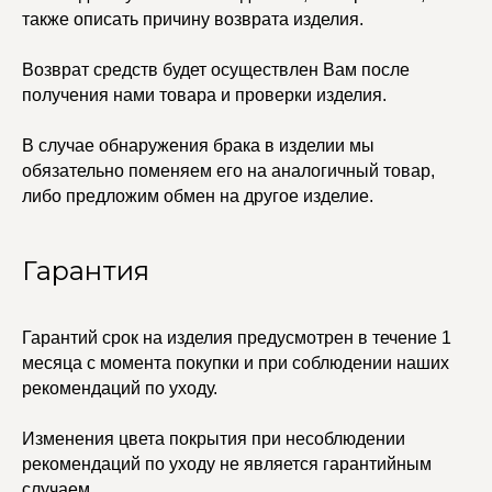
Кольца
Договор оферты
также описать причину возврата изделия.
Ремни
Политика
Серьги
конфиденциальности
Доставка и оплата
Трансформеры
Возврат средств будет осуществлен Вам после
Возврат и гарантия
Чокеры
получения нами товара и проверки изделия.
Магазины
В ПОДАРОК
В случае обнаружения брака в изделии мы
Сертификаты
обязательно поменяем его на аналогичный товар,
Упаковка
либо предложим обмен на другое изделие.
Сеты
Гарантия
edalinjewelry@gmail.com
Не бриллианты, потому
что по любви
+7 (965) 622-73-33
Гарантий срок на изделия предусмотрен в течение 1
месяца с момента покупки и при соблюдении наших
рекомендаций по уходу.
© 2021-2025 Edalinjewelry. Все права защищены.
Изменения цвета покрытия при несоблюдении
рекомендаций по уходу не является гарантийным
случаем.