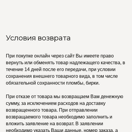
Условия возврата
При покупке онлайн через сайт Вы имеете право
вернуть или обменять товар надлежащего качества, в
УЧАСТВУЙТЕ В НАШЕЙ
течение 14 дней после его передачи, при условии
СИСТЕМЕ ЛОЯЛЬНОСТИ
сохранения внешнего товарного вида, в том числе
обязательной сохранности пломбы, бирки.
Регистрация
При отказе от товара мы возвращаем Вам денежную
сумму, за исключением расходов на доставку
КАТАЛОГ
УСЛУГИ
возвращенного товара. При отправлении
Бодичейны
Стилист на связи
Браслеты
Изделия на заказ
возвращаемого товара необходимо заполнить и
Каффы
вложить заявление на возврат. В заявлении
Колье
ПОКУПАТЕЛЯМ
необходимо указать Ваши данные, номер заказа, а