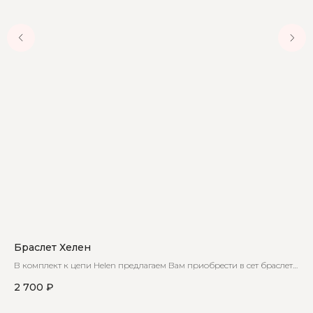
Браслет Хелен
Еж
В комплект к цепи Helen предлагаем Вам приобрести в сет браслет с
На
такой же вставкой
фун
2 700
₽
3 