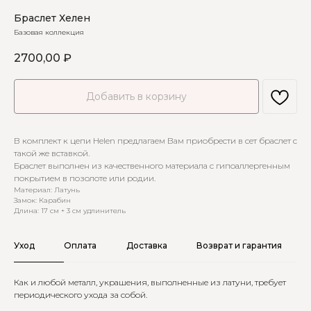
Браслет Хелен
Базовая коллекция
2700,00
₽
Добавить в корзину
В комплект к цепи Helen предлагаем Вам приобрести в сет браслет с
такой же вставкой.
Браслет выполнен из качественного материала с гипоаллергенным
покрытием в позолоте или родии.
Материал: Латунь
Замок: Карабин
Длина: 17 см + 3 см удлинитель
Уход
Оплата
Доставка
Возврат и гарантия
Как и любой металл, украшения, выполненные из латуни, требует
периодического ухода за собой.