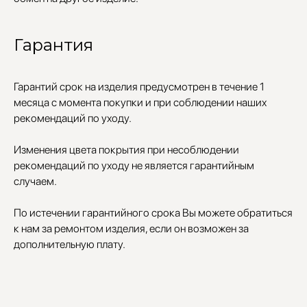
Кольца
Договор оферты
Ремни
Политика
Серьги
конфиденциальности
Доставка и оплата
Гарантия
Трансформеры
Возврат и гарантия
Чокеры
Магазины
В ПОДАРОК
Гарантий срок на изделия предусмотрен в течение 1
месяца с момента покупки и при соблюдении наших
Сертификаты
Упаковка
рекомендаций по уходу.
Сеты
Изменения цвета покрытия при несоблюдении
рекомендаций по уходу не является гарантийным
edalinjewelry@gmail.com
Не бриллианты, потому
случаем.
что по любви
+7 (965) 622-73-33
По истечении гарантийного срока Вы можете обратиться
к нам за ремонтом изделия, если он возможен за
дополнительную плату.
© 2021-2025 Edalinjewelry. Все права защищены.