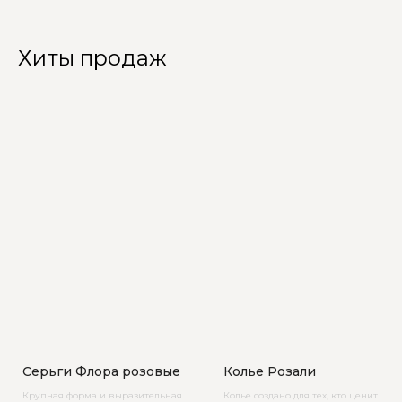
Хиты продаж
Серьги Флора розовые
Колье Розали
Крупная форма и выразительная
Колье создано для тех, кто ценит