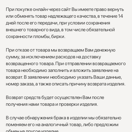
При покупке онлайн через сайт Вы имеете право вернуть
или обменять товар надлежащего качества, в течение 14
дней после его передачи, при условии сохранения
внешнего товарного вида, в том числе обязательной
сохранности пломбы, бирки.
При отказе от товара мы возвращаем Вам денежную
сумму, за исключением расходов на доставку
возвращенного товара. При отправлении возвращаемого
УЧАСТВУЙТЕ В НАШЕЙ
товара необходимо заполнить и вложить заявление на
СИСТЕМЕ ЛОЯЛЬНОСТИ
возврат. В заявлении необходимо указать Ваши данные,
Регистрация
номер заказа, а также описать причину возврата изделия.
Возврат средств будет осуществлен Вам после
КАТАЛОГ
УСЛУГИ
получения нами товара и проверки изделия.
Бодичейны
Стилист на связи
Браслеты
Изделия на заказ
В случае обнаружения брака в изделии мы обязательно
Каффы
поменяем его на аналогичный товар, либо предложим
Колье
ПОКУПАТЕЛЯМ
обмен на другое изделие.