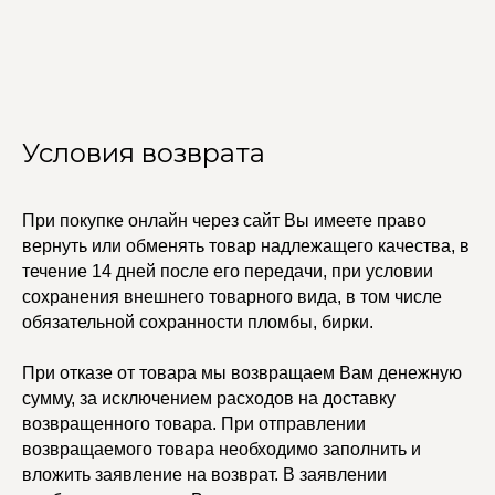
Условия возврата
При покупке онлайн через сайт Вы имеете право
вернуть или обменять товар надлежащего качества, в
УЧАСТВУЙТЕ В НАШЕЙ
течение 14 дней после его передачи, при условии
СИСТЕМЕ ЛОЯЛЬНОСТИ
сохранения внешнего товарного вида, в том числе
обязательной сохранности пломбы, бирки.
Регистрация
При отказе от товара мы возвращаем Вам денежную
сумму, за исключением расходов на доставку
КАТАЛОГ
УСЛУГИ
возвращенного товара. При отправлении
Бодичейны
Стилист на связи
возвращаемого товара необходимо заполнить и
Браслеты
Изделия на заказ
Каффы
вложить заявление на возврат. В заявлении
Колье