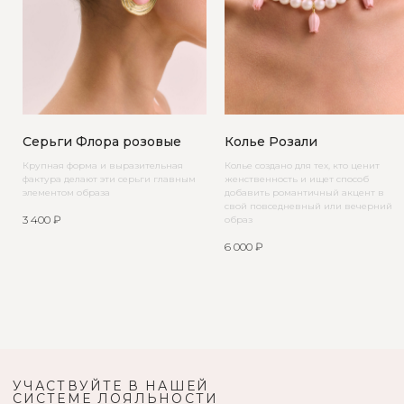
Серьги Флора розовые
Колье Розали
Крупная форма и выразительная
Колье создано для тех, кто ценит
фактура делают эти серьги главным
женственность и ищет способ
элементом образа
добавить романтичный акцент в
свой повседневный или вечерний
3 400
₽
образ
6 000
₽