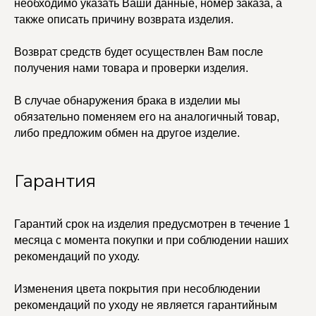
ПОКУПАТЕЛЯМ
необходимо указать Ваши данные, номер заказа, а
Кольца
Договор оферты
также описать причину возврата изделия.
Ремни
Политика
Серьги
конфиденциальности
Доставка и оплата
Трансформеры
Возврат средств будет осуществлен Вам после
Возврат и гарантия
Чокеры
получения нами товара и проверки изделия.
Магазины
В ПОДАРОК
В случае обнаружения брака в изделии мы
Сертификаты
обязательно поменяем его на аналогичный товар,
Упаковка
либо предложим обмен на другое изделие.
Сеты
Гарантия
edalinjewelry@gmail.com
Не бриллианты, потому
что по любви
+7 (965) 622-73-33
Гарантий срок на изделия предусмотрен в течение 1
месяца с момента покупки и при соблюдении наших
рекомендаций по уходу.
© 2021-2025 Edalinjewelry. Все права защищены.
Изменения цвета покрытия при несоблюдении
рекомендаций по уходу не является гарантийным