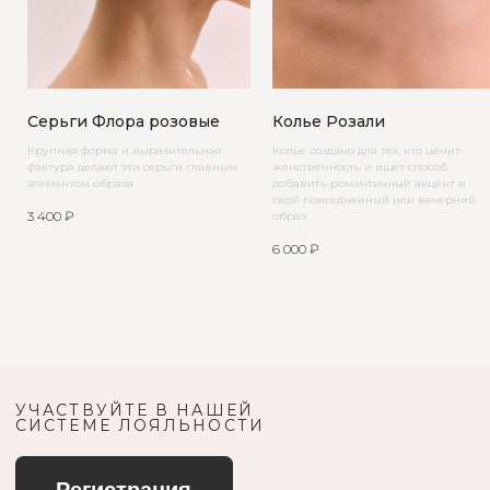
Серьги Флора розовые
Колье Розали
Крупная форма и выразительная
Колье создано для тех, кто ценит
фактура делают эти серьги главным
женственность и ищет способ
элементом образа
добавить романтичный акцент в
свой повседневный или вечерний
3 400
₽
образ
6 000
₽