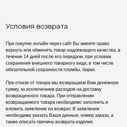
Условия возврата
При покупке онлайн через сайт Вы имеете право
вернуть или обменять товар надлежащего качества, в
течение 14 дней после его передачи, при условии
УЧАСТВУЙТЕ В НАШЕЙ
СИСТЕМЕ ЛОЯЛЬНОСТИ
сохранения внешнего товарного вида, в том числе
обязательной сохранности пломбы, бирки.
Регистрация
При отказе от товара мы возвращаем Вам денежную
сумму, за исключением расходов на доставку
КАТАЛОГ
УСЛУГИ
возвращенного товара. При отправлении
Бодичейны
Стилист на связи
возвращаемого товара необходимо заполнить и
Браслеты
Изделия на заказ
вложить заявление на возврат. В заявлении
Каффы
необходимо указать Ваши данные, номер заказа, а
Колье
ПОКУПАТЕЛЯМ
Кольца
также описать причину возврата изделия.
Договор оферты
Ремни