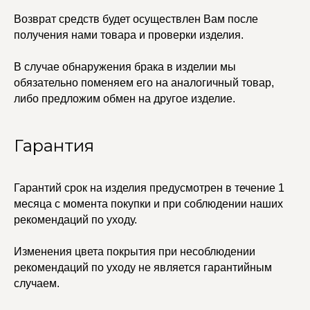
Политика
Серьги
конфиденциальности
Возврат средств будет осуществлен Вам после
Доставка и оплата
Трансформеры
Возврат и гарантия
получения нами товара и проверки изделия.
Чокеры
Магазины
В случае обнаружения брака в изделии мы
В ПОДАРОК
обязательно поменяем его на аналогичный товар,
Сертификаты
либо предложим обмен на другое изделие.
Упаковка
Сеты
Гарантия
edalinjewelry@gmail.com
Не бриллианты, потому
что по любви
+7 (965) 622-73-33
Гарантий срок на изделия предусмотрен в течение 1
месяца с момента покупки и при соблюдении наших
рекомендаций по уходу.
© 2021-2025 Edalinjewelry. Все права защищены.
Изменения цвета покрытия при несоблюдении
рекомендаций по уходу не является гарантийным
случаем.