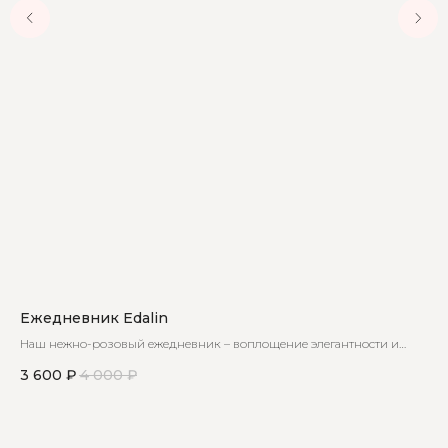
Ежедневник Edalin
Бр
Наш нежно-розовый ежедневник – воплощение элегантности и
В к
функциональности, созданный специально для вас!
так
3 600
₽
4 000
₽
2 