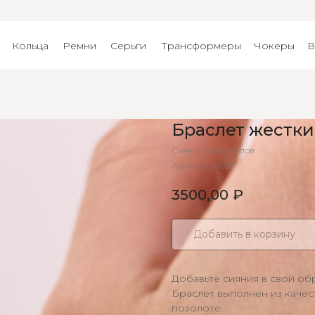
Кольца
Ремни
Серьги
Трансформеры
Чокеры
В
Браслет жестк
Сияние кристаллов
Артикул:
А1027
3500,00
₽
Добавить в корзину
Добавьте сияния в свой об
Браслет выполнен из качес
позолоте.