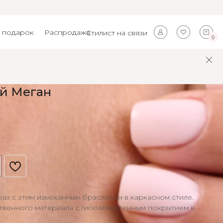
 подарок
Распродажа
Стилист на связи
0
ий Меган
раз с этим изысканным браслетом в каркасном стиле.
твенного материала с гипоаллергенным покрытием в