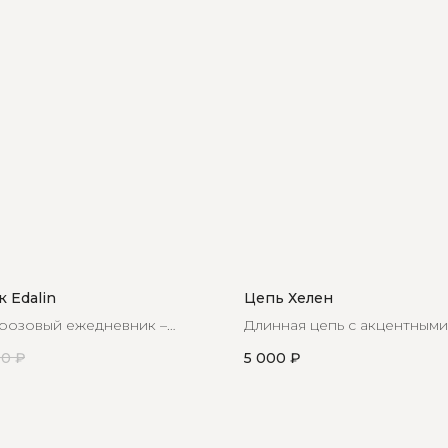
 Edalin
Цепь Хелен
розовый ежедневник –
Длинная цепь с акцентными
элегантности и
наш бестселлер, покоривша
00
₽
5 000
₽
ности, созданный
первого взгляда
для вас!