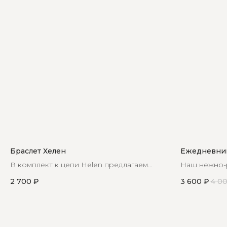
Браслет Хелен
Ежедневник
В комплект к цепи Helen предлагаем
Наш нежно-
Вам приобрести в сет браслет с такой
воплощение 
2 700
₽
3 600
₽
4 0
же вставкой
функциональ
специально 