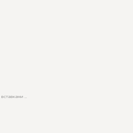
 вставками -
я всех с