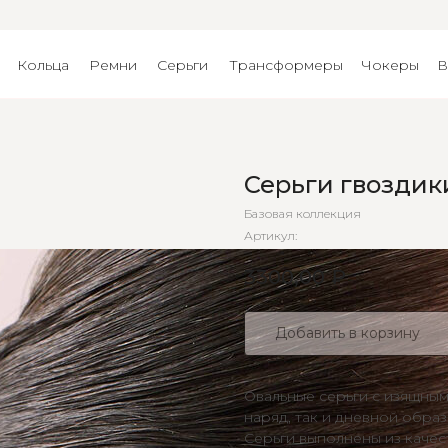
Кольца
Ремни
Серьги
Трансформеры
Чокеры
В
Серьги гвоздик
Базовая коллекция
Артикул:
3300,00
₽
Добавить в корзину
Овальные серьги с изящны
наряд, так и дневной образ
Серьги выполнены из качес