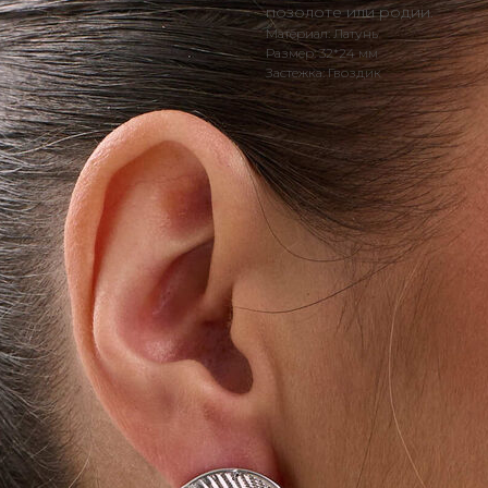
позолоте или родии.
Материал: Латунь
Размер: 32*24 мм
Застежка: Гвоздик