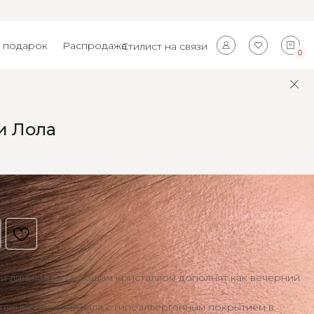
 подарок
Распродажа
Стилист на связи
0
и Лола
ми линиями и сияющим кристаллом дополнят как вечерний
.
твенного материала с гипоаллергенным покрытием в