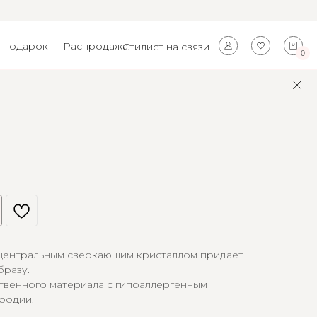
 подарок
Распродажа
Стилист на связи
0
 центральным сверкающим кристаллом придает
бразу.
твенного материала с гипоаллергенным
родии.