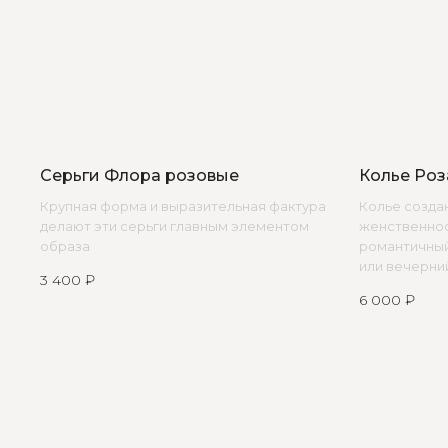
КАТАЛОГ
ПОКУПАТЕЛЯМ
Серьги Флора розовые
Колье Роз
Бодичейны
Доставка и оплата
Крупная форма и выразительная фактура
Колье создан
Возврат и гарантия
Браслеты
делают эти серьги главным элементом
женственнос
Договор оферты
Каффы
Политика конфиденциальнос
образа
романтичный
Колье
Магазины
или вечерни
3 400
₽
Кольца
6 000
₽
Ремни
УСЛУГИ
Серьги
Стилист на связи
Трансформеры
Изделия на заказ
Чокеры
© 2021-2025 Edalinjewelry. Все права защищены.