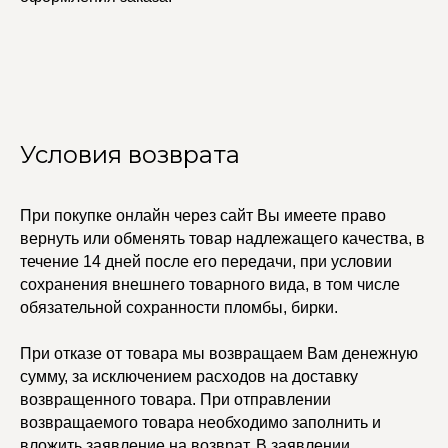
Условия возврата
При покупке онлайн через сайт Вы имеете право
вернуть или обменять товар надлежащего качества, в
УЧАСТВУЙТЕ В НАШЕЙ
течение 14 дней после его передачи, при условии
СИСТЕМЕ ЛОЯЛЬНОСТИ
сохранения внешнего товарного вида, в том числе
Регистрация
обязательной сохранности пломбы, бирки.
При отказе от товара мы возвращаем Вам денежную
КАТАЛОГ
УСЛУГИ
сумму, за исключением расходов на доставку
возвращенного товара. При отправлении
Бодичейны
Стилист на связи
Браслеты
Изделия на заказ
возвращаемого товара необходимо заполнить и
Каффы
вложить заявление на возврат. В заявлении