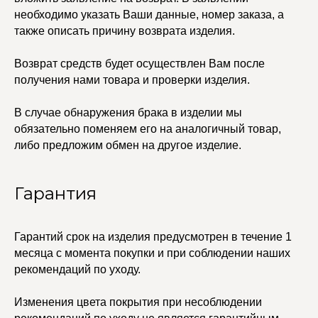
Колье
ПОКУПАТЕЛЯМ
необходимо указать Ваши данные, номер заказа, а
Кольца
Договор оферты
также описать причину возврата изделия.
Ремни
Политика
Серьги
конфиденциальности
Доставка и оплата
Трансформеры
Возврат средств будет осуществлен Вам после
Возврат и гарантия
Чокеры
получения нами товара и проверки изделия.
Магазины
В ПОДАРОК
В случае обнаружения брака в изделии мы
Сертификаты
обязательно поменяем его на аналогичный товар,
Упаковка
либо предложим обмен на другое изделие.
Сеты
Гарантия
edalinjewelry@gmail.com
Не бриллианты, потому
что по любви
+7 (965) 622-73-33
Гарантий срок на изделия предусмотрен в течение 1
месяца с момента покупки и при соблюдении наших
рекомендаций по уходу.
© 2021-2025 Edalinjewelry. Все права защищены.
Изменения цвета покрытия при несоблюдении