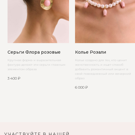
Серьги Флора розовые
Колье Розали
Крупная форма и выразительная
Колье создано для тех, кто ценит
фактура делают эти серьги главным
женственность и ищет способ
элементом образа
добавить романтичный акцент в
свой повседневный или вечерний
3 400
₽
образ
6 000
₽