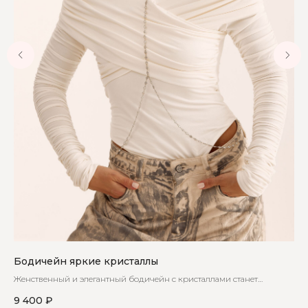
Бодичейн яркие кристаллы
Бо
Женственный и элегантный бодичейн с кристаллами станет
Из
незаменимой частью вашего гардероба
ци
9 400
₽
8 