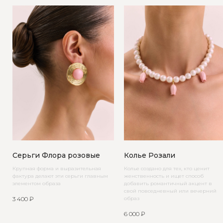
Серьги Флора розовые
Колье Розали
Крупная форма и выразительная
Колье создано для тех, кто ценит
фактура делают эти серьги главным
женственность и ищет способ
элементом образа
добавить романтичный акцент в
свой повседневный или вечерний
3 400
₽
образ
6 000
₽