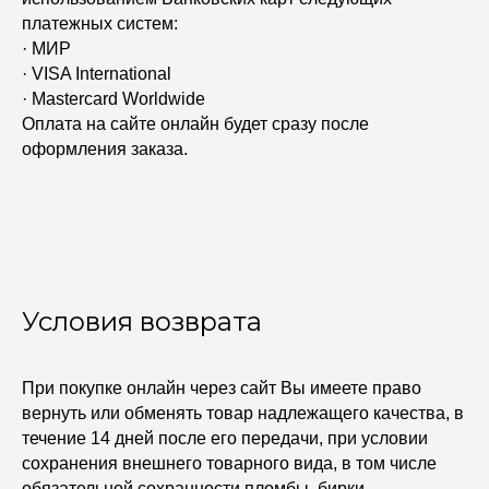
платежных систем:
· МИР
· VISA International
· Mastercard Worldwide
Оплата на сайте онлайн будет сразу после
оформления заказа.
УЧАСТВУЙТЕ В НАШЕЙ
СИСТЕМЕ ЛОЯЛЬНОСТИ
Регистрация
Условия возврата
КАТАЛОГ
УСЛУГИ
При покупке онлайн через сайт Вы имеете право
Бодичейны
Стилист на связи
вернуть или обменять товар надлежащего качества, в
Браслеты
Изделия на заказ
течение 14 дней после его передачи, при условии
Каффы
Колье
сохранения внешнего товарного вида, в том числе
ПОКУПАТЕЛЯМ
Кольца
обязательной сохранности пломбы, бирки.