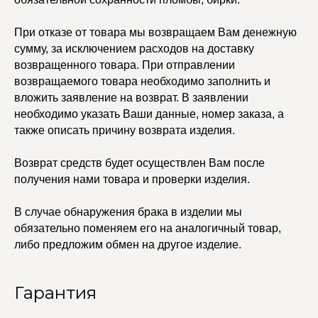
Договор оферты
Ремни
Политика
Серьги
конфиденциальности
При отказе от товара мы возвращаем Вам денежную
Доставка и оплата
Трансформеры
Возврат и гарантия
сумму, за исключением расходов на доставку
Чокеры
Магазины
возвращенного товара. При отправлении
возвращаемого товара необходимо заполнить и
В ПОДАРОК
вложить заявление на возврат. В заявлении
Сертификаты
Упаковка
необходимо указать Ваши данные, номер заказа, а
Сеты
также описать причину возврата изделия.
Возврат средств будет осуществлен Вам после
edalinjewelry@gmail.com
Не бриллианты, потому
получения нами товара и проверки изделия.
что по любви
+7 (965) 622-73-33
В случае обнаружения брака в изделии мы
обязательно поменяем его на аналогичный товар,
либо предложим обмен на другое изделие.
© 2021-2025 Edalinjewelry. Все права защищены.
Гарантия