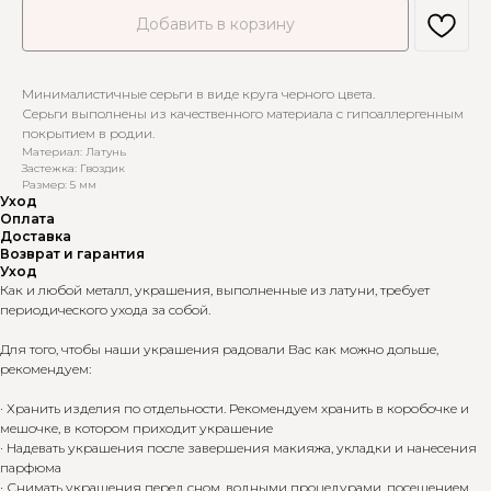
Добавить в корзину
Минималистичные серьги в виде круга черного цвета.
Серьги выполнены из качественного материала с гипоаллергенным
покрытием в родии.
Материал: Латунь
Застежка: Гвоздик
Размер: 5 мм
Уход
Оплата
Доставка
Возврат и гарантия
Уход
Как и любой металл, украшения, выполненные из латуни, требует
периодического ухода за собой.
Для того, чтобы наши украшения радовали Вас как можно дольше,
рекомендуем:
· Хранить изделия по отдельности. Рекомендуем хранить в коробочке и
мешочке, в котором приходит украшение
· Надевать украшения после завершения макияжа, укладки и нанесения
парфюма
· Снимать украшения перед сном, водными процедурами, посещением