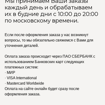
Мы принимаем Ваши заказы
каждый день и обрабатываем
их в будние дни с 10:00 до 20:00
по московскому времени.
Если после оформления заказа у нас возникнут
вопросы, то мы обязательно свяжемся с Вами для
уточнения деталей.
Оплата заказа происходит через ПАО СБЕРБАНК с
использованием Банковских карт следующих
УЧАСТВУЙТЕ В НАШЕЙ
платежных систем:
СИСТЕМЕ ЛОЯЛЬНОСТИ
· МИР
· VISA International
Регистрация
· Mastercard Worldwide
Оплата на сайте онлайн будет сразу после
оформления заказа.
КАТАЛОГ
УСЛУГИ
Бодичейны
Стилист на связи
Браслеты
Изделия на заказ