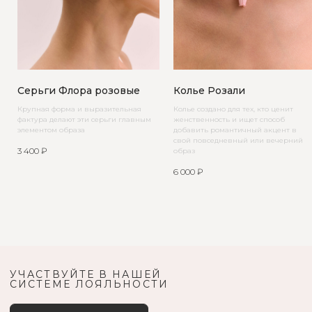
Серьги Флора розовые
Колье Розали
Крупная форма и выразительная
Колье создано для тех, кто ценит
фактура делают эти серьги главным
женственность и ищет способ
элементом образа
добавить романтичный акцент в
свой повседневный или вечерний
3 400
₽
образ
6 000
₽