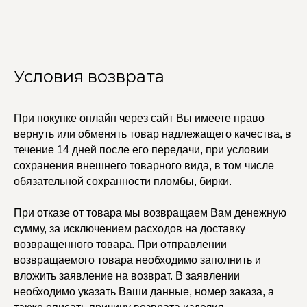
Каффы
Колье
ПОКУПАТЕЛЯМ
Кольца
Договор оферты
Ремни
Политика
Серьги
конфиденциальности
Условия возврата
Доставка и оплата
Трансформеры
Возврат и гарантия
Чокеры
Магазины
При покупке онлайн через сайт Вы имеете право
В ПОДАРОК
вернуть или обменять товар надлежащего качества, в
Сертификаты
течение 14 дней после его передачи, при условии
Упаковка
Сеты
сохранения внешнего товарного вида, в том числе
обязательной сохранности пломбы, бирки.
edalinjewelry@gmail.com
Не бриллианты, потому
При отказе от товара мы возвращаем Вам денежную
что по любви
+7 (965) 622-73-33
сумму, за исключением расходов на доставку
возвращенного товара. При отправлении
возвращаемого товара необходимо заполнить и
вложить заявление на возврат. В заявлении
необходимо указать Ваши данные, номер заказа, а
© 2021-2025 Edalinjewelry. Все права защищены.