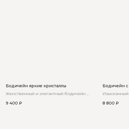
Бодичейн яркие кристаллы
Бодичейн с
Женственный и элегантный бодичейн с
Изысканный 
кристаллами станет незаменимой
красивой вс
9 400
₽
8 800
₽
частью вашего гардероба