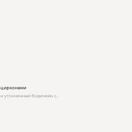
 цирконами
и утонченный бодичейн с
тавкой из циркон