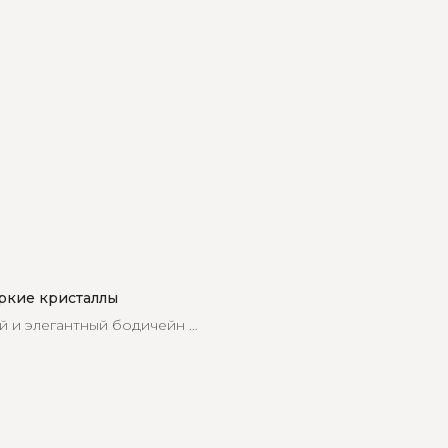
ркие кристаллы
 и элегантный бодичейн с
 станет незаменимой
го гардероба