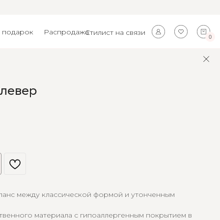
 подарок
Распродажа
Стилист на связи
0
клевер
аланс между классической формой и утонченным
твенного материала с гипоаллергенным покрытием в