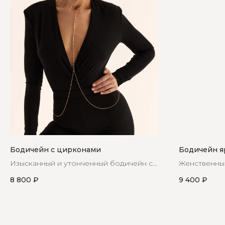
Бодичейн с цирконами
Бодичейн я
Изысканный и утонченный бодичейн с
Женственный
красивой вставкой из циркон
кристаллами
8 800
₽
9 400
₽
частью ваше