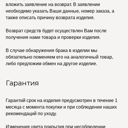
вложить заявление на возврат. В заявлении
Колье
ПОКУПАТЕЛЯМ
Кольца
необходимо указать Ваши данные, номер заказа, а
Договор оферты
Ремни
Политика
также описать причину возврата изделия.
Серьги
конфиденциальности
Доставка и оплата
Трансформеры
Возврат и гарантия
Возврат средств будет осуществлен Вам после
Чокеры
Магазины
получения нами товара и проверки изделия.
В ПОДАРОК
В случае обнаружения брака в изделии мы
Сертификаты
обязательно поменяем его на аналогичный товар,
Упаковка
Сеты
либо предложим обмен на другое изделие.
Гарантия
edalinjewelry@gmail.com
Не бриллианты, потому
что по любви
+7 (965) 622-73-33
Гарантий срок на изделия предусмотрен в течение 1
месяца с момента покупки и при соблюдении наших
рекомендаций по уходу.
© 2021-2025 Edalinjewelry. Все права защищены.
Изменения цвета покрытия при несоблюдении