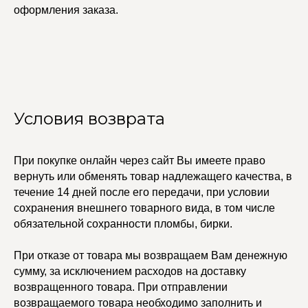
оформления заказа.
Условия возврата
При покупке онлайн через сайт Вы имеете право
вернуть или обменять товар надлежащего качества, в
УЧАСТВУЙТЕ В НАШЕЙ
СИСТЕМЕ ЛОЯЛЬНОСТИ
течение 14 дней после его передачи, при условии
сохранения внешнего товарного вида, в том числе
Регистрация
обязательной сохранности пломбы, бирки.
При отказе от товара мы возвращаем Вам денежную
КАТАЛОГ
УСЛУГИ
сумму, за исключением расходов на доставку
Бодичейны
Стилист на связи
возвращенного товара. При отправлении
Браслеты
Изделия на заказ
возвращаемого товара необходимо заполнить и
Каффы