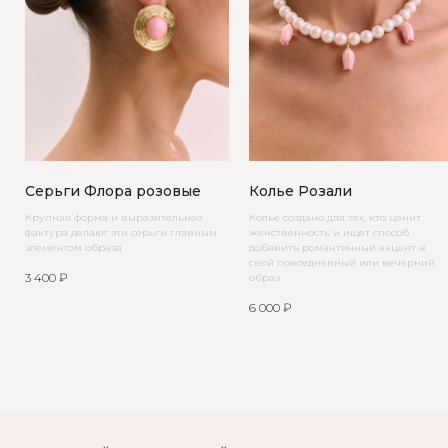
Серьги Флора розовые
Колье Розали
Крупная форма и выразительная
Колье создано для тех, кто ценит
фактура делают эти серьги главным
женственность и ищет способ
элементом образа
добавить романтичный акцент в
свой повседневный или вечерний
3 400
₽
образ
6 000
₽