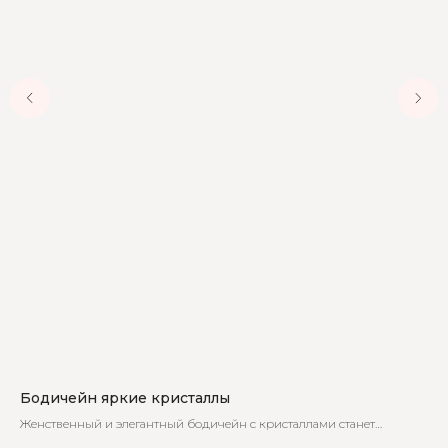
Бодичейн яркие кристаллы
Бо
Женственный и элегантный бодичейн с кристаллами станет
Из
незаменимой частью вашего гардероба
ци