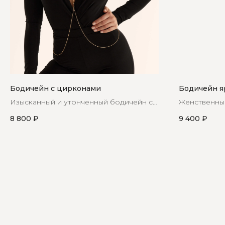
Бодичейн с цирконами
Бодичейн я
Изысканный и утонченный бодичейн с
Женственный
красивой вставкой из циркон
кристаллами
8 800
₽
9 400
₽
частью ваше