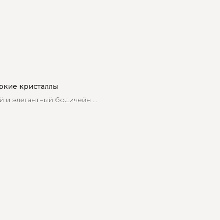
ркие кристаллы
 и элегантный бодичейн с
 станет незаменимой
го гардероба