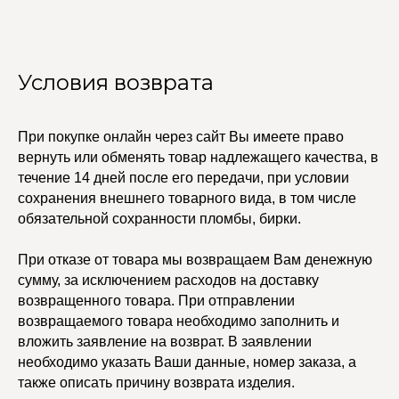
УЧАСТВУЙТЕ В НАШЕЙ
Условия возврата
СИСТЕМЕ ЛОЯЛЬНОСТИ
Регистрация
При покупке онлайн через сайт Вы имеете право
вернуть или обменять товар надлежащего качества, в
КАТАЛОГ
УСЛУГИ
течение 14 дней после его передачи, при условии
сохранения внешнего товарного вида, в том числе
Бодичейны
Стилист на связи
Браслеты
Изделия на заказ
обязательной сохранности пломбы, бирки.
Каффы
Колье
ПОКУПАТЕЛЯМ
При отказе от товара мы возвращаем Вам денежную
Кольца
Договор оферты
сумму, за исключением расходов на доставку
Ремни
Политика
Серьги
возвращенного товара. При отправлении
конфиденциальности
Доставка и оплата
Трансформеры
возвращаемого товара необходимо заполнить и
Возврат и гарантия
Чокеры
вложить заявление на возврат. В заявлении
Магазины
необходимо указать Ваши данные, номер заказа, а
В ПОДАРОК
также описать причину возврата изделия.
Сертификаты