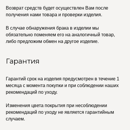
Упаковка
Возврат средств будет осуществлен Вам после
Сеты
получения нами товара и проверки изделия.
В случае обнаружения брака в изделии мы
edalinjewelry@gmail.com
Не бриллианты, потому
что по любви
обязательно поменяем его на аналогичный товар,
+7 (965) 622-73-33
либо предложим обмен на другое изделие.
Гарантия
© 2021-2025 Edalinjewelry. Все права защищены.
Гарантий срок на изделия предусмотрен в течение 1
месяца с момента покупки и при соблюдении наших
рекомендаций по уходу.
Изменения цвета покрытия при несоблюдении
рекомендаций по уходу не является гарантийным
случаем.