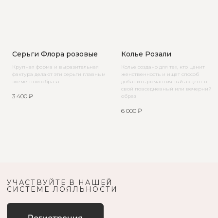
Серьги Флора розовые
Колье Розали
Крупная форма и выразительная
Колье создано для тех, кто ценит
фактура делают эти серьги главным
женственность и ищет способ
элементом образа
добавить романтичный акцент в
свой повседневный или вечерний
3 400
₽
образ
6 000
₽