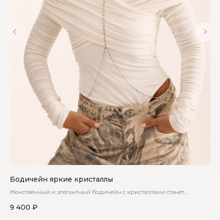
Бодичейн яркие кристаллы
Бо
Женственный и элегантный бодичейн с кристаллами станет
Из
незаменимой частью вашего гардероба
ци
9 400
₽
8 