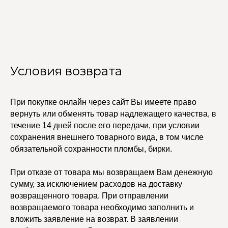
Условия возврата
При покупке онлайн через сайт Вы имеете право
вернуть или обменять товар надлежащего качества, в
УЧАСТВУЙТЕ В НАШЕЙ
течение 14 дней после его передачи, при условии
СИСТЕМЕ ЛОЯЛЬНОСТИ
сохранения внешнего товарного вида, в том числе
Регистрация
обязательной сохранности пломбы, бирки.
При отказе от товара мы возвращаем Вам денежную
КАТАЛОГ
УСЛУГИ
сумму, за исключением расходов на доставку
Бодичейны
Стилист на связи
возвращенного товара. При отправлении
Браслеты
Изделия на заказ
возвращаемого товара необходимо заполнить и
Каффы
вложить заявление на возврат. В заявлении
Колье
ПОКУПАТЕЛЯМ