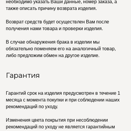
необходимо указать Ваши данные, номер заказа, а
Кольца
Договор оферты
также описать причину возврата изделия.
Ремни
Политика
Серьги
конфиденциальности
Доставка и оплата
Трансформеры
Возврат средств будет осуществлен Вам после
Возврат и гарантия
Чокеры
получения нами товара и проверки изделия.
Магазины
В ПОДАРОК
В случае обнаружения брака в изделии мы
Сертификаты
обязательно поменяем его на аналогичный товар,
Упаковка
либо предложим обмен на другое изделие.
Сеты
Гарантия
edalinjewelry@gmail.com
Не бриллианты, потому
что по любви
+7 (965) 622-73-33
Гарантий срок на изделия предусмотрен в течение 1
месяца с момента покупки и при соблюдении наших
рекомендаций по уходу.
© 2021-2025 Edalinjewelry. Все права защищены.
Изменения цвета покрытия при несоблюдении
рекомендаций по уходу не является гарантийным