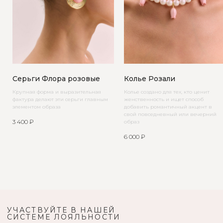
Серьги Флора розовые
Колье Розали
Крупная форма и выразительная
Колье создано для тех, кто ценит
фактура делают эти серьги главным
женственность и ищет способ
элементом образа
добавить романтичный акцент в
свой повседневный или вечерний
3 400
₽
образ
6 000
₽