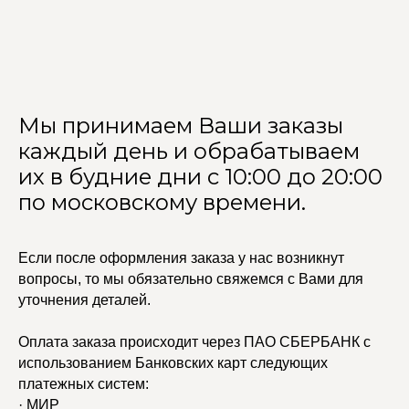
Мы принимаем Ваши заказы
каждый день и обрабатываем
их в будние дни с 10:00 до 20:00
по московскому времени.
УЧАСТВУЙТЕ В НАШЕЙ
СИСТЕМЕ ЛОЯЛЬНОСТИ
Если после оформления заказа у нас возникнут
Регистрация
вопросы, то мы обязательно свяжемся с Вами для
уточнения деталей.
КАТАЛОГ
УСЛУГИ
Оплата заказа происходит через ПАО СБЕРБАНК с
Бодичейны
Стилист на связи
использованием Банковских карт следующих
Браслеты
Изделия на заказ
платежных систем:
Каффы
· МИР