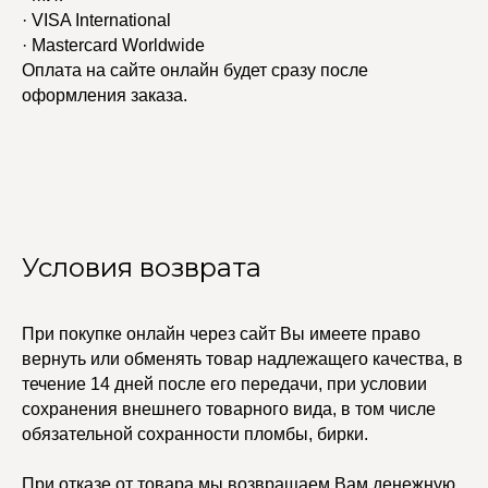
Колье
ПОКУПАТЕЛЯМ
· VISA International
Кольца
Договор оферты
· Mastercard Worldwide
Ремни
Политика
Серьги
конфиденциальности
Оплата на сайте онлайн будет сразу после
Доставка и оплата
Трансформеры
оформления заказа.
Возврат и гарантия
Чокеры
Магазины
В ПОДАРОК
Сертификаты
Упаковка
Сеты
Условия возврата
edalinjewelry@gmail.com
Не бриллианты, потому
что по любви
+7 (965) 622-73-33
При покупке онлайн через сайт Вы имеете право
вернуть или обменять товар надлежащего качества, в
течение 14 дней после его передачи, при условии
сохранения внешнего товарного вида, в том числе
© 2021-2025 Edalinjewelry. Все права защищены.
обязательной сохранности пломбы, бирки.
При отказе от товара мы возвращаем Вам денежную