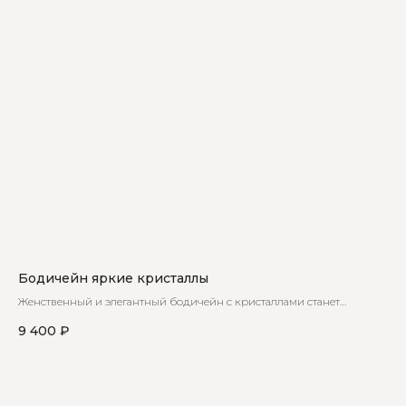
Бодичейн яркие кристаллы
Женственный и элегантный бодичейн с кристаллами станет
незаменимой частью вашего гардероба
9 400
₽