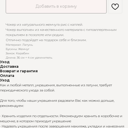
Добавить в корзину
Чокер из натурального жемчуга рис с каплей.
Чокер выполнен из качественного материала с гипоаллергенным
покрытием в позолоте или родии.
Отлично подойдет на подарок себе и близким.
Материал: Латунь
Бусины: Жемчуг
Замок: Карабин
Длина: 36 см + 4 см удлинитель
Уход
Доставка
Возврат и гарантия
Оплата
Уход
Как и любой металл, украшения, выполненные из латуни, требует
периодического ухода за собой.
Для того, чтобы наши украшения радовали Вас как можно дольше,
рекомендуем:
· Хранить изделия по отдельности. Рекомендуем хранить в коробочке и
мешочке, в котором приходит украшение
· Надевать украшения после завершения макияжа, укладки и нанесения