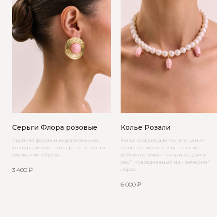
Серьги Флора розовые
Колье Розали
Крупная форма и выразительная
Колье создано для тех, кто ценит
фактура делают эти серьги главным
женственность и ищет способ
элементом образа
добавить романтичный акцент в
свой повседневный или вечерний
3 400
₽
образ
6 000
₽