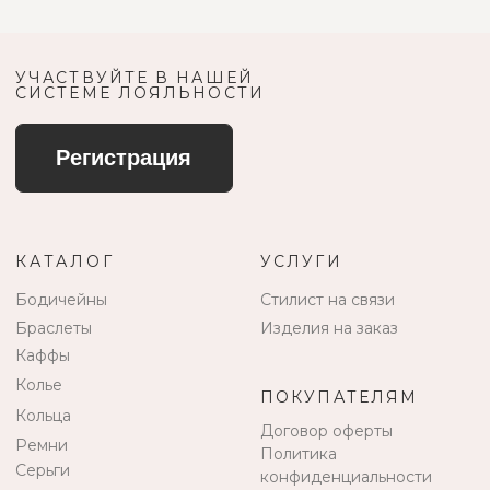
ПОКУПАТЕЛЯМ
Кольца
Договор оферты
Ремни
Политика
Серьги
конфиденциальности
Доставка и оплата
Трансформеры
Возврат и гарантия
Чокеры
Магазины
В ПОДАРОК
Сертификаты
Упаковка
Сеты
edalinjewelry@gmail.com
Не бриллианты, потому
что по любви
+7 (965) 622-73-33
© 2021-2025 Edalinjewelry. Все права защищены.