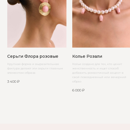
Серьги Флора розовые
Колье Розали
Крупная форма и выразительная
Колье создано для тех, кто ценит
фактура делают эти серьги главным
женственность и ищет способ
элементом образа
добавить романтичный акцент в
свой повседневный или вечерний
3 400
₽
образ
6 000
₽