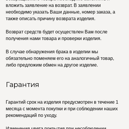
Каффы
вложить заявление на возврат. В заявлении
Колье
ПОКУПАТЕЛЯМ
необходимо указать Ваши данные, номер заказа, а
Кольца
Договор оферты
Ремни
также описать причину возврата изделия.
Политика
Серьги
конфиденциальности
Доставка и оплата
Трансформеры
Возврат средств будет осуществлен Вам после
Возврат и гарантия
Чокеры
Магазины
получения нами товара и проверки изделия.
В ПОДАРОК
В случае обнаружения брака в изделии мы
Сертификаты
обязательно поменяем его на аналогичный товар,
Упаковка
либо предложим обмен на другое изделие.
Сеты
Гарантия
edalinjewelry@gmail.com
Не бриллианты, потому
что по любви
+7 (965) 622-73-33
Гарантий срок на изделия предусмотрен в течение 1
месяца с момента покупки и при соблюдении наших
рекомендаций по уходу.
© 2021-2025 Edalinjewelry. Все права защищены.
Изменения цвета покрытия при несоблюдении