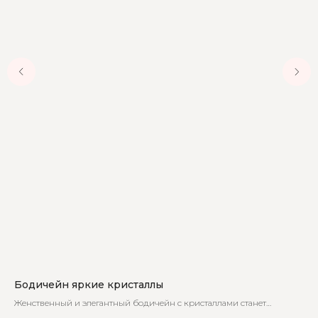
Бодичейн яркие кристаллы
Бо
Женственный и элегантный бодичейн с кристаллами станет
Из
незаменимой частью вашего гардероба
ци