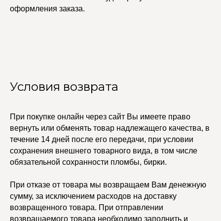
оформления заказа.
Условия возврата
При покупке онлайн через сайт Вы имеете право
вернуть или обменять товар надлежащего качества, в
УЧАСТВУЙТЕ В НАШЕЙ
СИСТЕМЕ ЛОЯЛЬНОСТИ
течение 14 дней после его передачи, при условии
сохранения внешнего товарного вида, в том числе
Регистрация
обязательной сохранности пломбы, бирки.
При отказе от товара мы возвращаем Вам денежную
КАТАЛОГ
УСЛУГИ
сумму, за исключением расходов на доставку
Бодичейны
Стилист на связи
возвращенного товара. При отправлении
Браслеты
Изделия на заказ
возвращаемого товара необходимо заполнить и