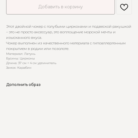
Добавить в корзину
Этот двойной чокер с голубыми цирконами и подвеской ракушкой
– это не просто аксессуар, это воплощение морской мечты и
изысканного вкуса.
Чокер выполнен из качественного материала с гипоаллергенным
покрытием в родии или позолоте.
Материал: Латунь
Бусины: Цирконы
Длина: 37 см + 4 см удлинитель
Замок: Карабин
Дополнить образ