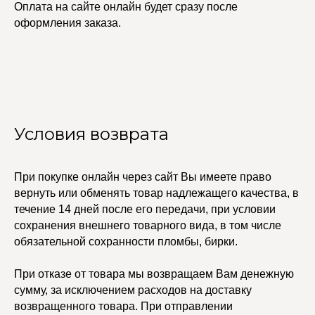
Оплата на сайте онлайн будет сразу после
оформления заказа.
Условия возврата
При покупке онлайн через сайт Вы имеете право
вернуть или обменять товар надлежащего качества, в
УЧАСТВУЙТЕ В НАШЕЙ
СИСТЕМЕ ЛОЯЛЬНОСТИ
течение 14 дней после его передачи, при условии
сохранения внешнего товарного вида, в том числе
Регистрация
обязательной сохранности пломбы, бирки.
При отказе от товара мы возвращаем Вам денежную
КАТАЛОГ
УСЛУГИ
сумму, за исключением расходов на доставку
Бодичейны
Стилист на связи
возвращенного товара. При отправлении
Браслеты
Изделия на заказ