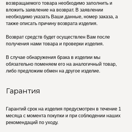
возвращаемого товара необходимо заполнить и
Каффы
вложить заявление на возврат. В заявлении
Колье
ПОКУПАТЕЛЯМ
Кольца
необходимо указать Ваши данные, номер заказа, а
Договор оферты
Ремни
также описать причину возврата изделия.
Политика
Серьги
конфиденциальности
Доставка и оплата
Трансформеры
Возврат и гарантия
Возврат средств будет осуществлен Вам после
Чокеры
Магазины
получения нами товара и проверки изделия.
В ПОДАРОК
В случае обнаружения брака в изделии мы
Сертификаты
обязательно поменяем его на аналогичный товар,
Упаковка
Сеты
либо предложим обмен на другое изделие.
Гарантия
edalinjewelry@gmail.com
Не бриллианты, потому
что по любви
+7 (965) 622-73-33
Гарантий срок на изделия предусмотрен в течение 1
месяца с момента покупки и при соблюдении наших
рекомендаций по уходу.
© 2021-2025 Edalinjewelry. Все права защищены.