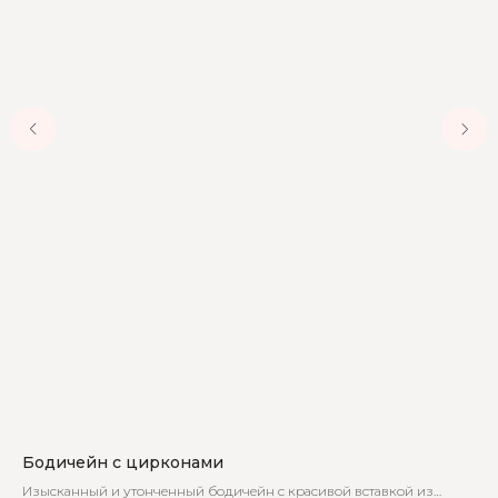
Бодичейн с цирконами
Бо
Изысканный и утонченный бодичейн с красивой вставкой из
Жен