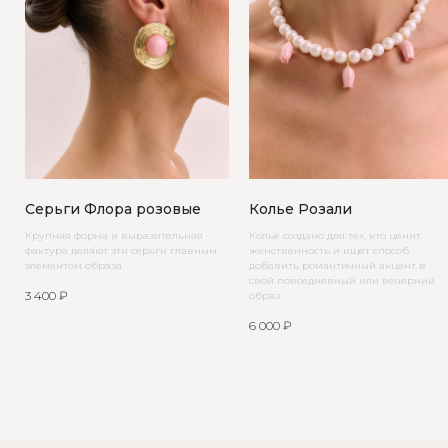
Серьги Флора розовые
Колье Розали
Крупная форма и выразительная
Колье создано для тех, кто ценит
фактура делают эти серьги главным
женственность и ищет способ
элементом образа
добавить романтичный акцент в
свой повседневный или вечерний
3 400
₽
образ
6 000
₽