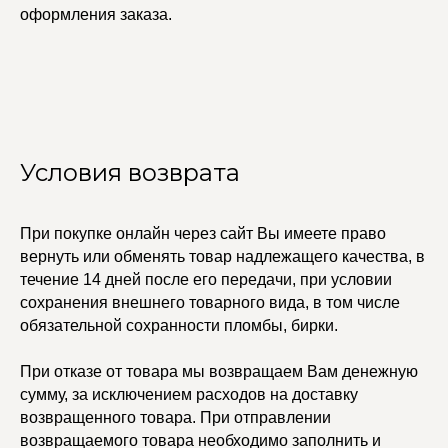
оформления заказа.
Условия возврата
При покупке онлайн через сайт Вы имеете право
вернуть или обменять товар надлежащего качества, в
УЧАСТВУЙТЕ В НАШЕЙ
СИСТЕМЕ ЛОЯЛЬНОСТИ
течение 14 дней после его передачи, при условии
сохранения внешнего товарного вида, в том числе
Регистрация
обязательной сохранности пломбы, бирки.
При отказе от товара мы возвращаем Вам денежную
КАТАЛОГ
УСЛУГИ
сумму, за исключением расходов на доставку
Бодичейны
Стилист на связи
возвращенного товара. При отправлении
Браслеты
Изделия на заказ
возвращаемого товара необходимо заполнить и
Каффы