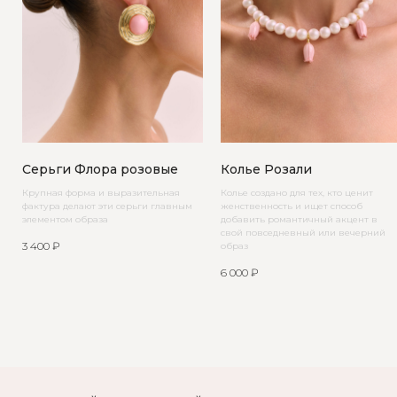
Серьги Флора розовые
Колье Розали
Крупная форма и выразительная
Колье создано для тех, кто ценит
фактура делают эти серьги главным
женственность и ищет способ
элементом образа
добавить романтичный акцент в
свой повседневный или вечерний
3 400
₽
образ
6 000
₽