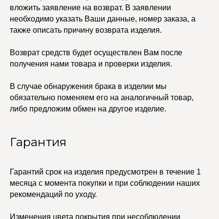
вложить заявление на возврат. В заявлении
Колье
ПОКУПАТЕЛЯМ
Кольца
необходимо указать Ваши данные, номер заказа, а
Договор оферты
Ремни
Политика
также описать причину возврата изделия.
Серьги
конфиденциальности
Доставка и оплата
Трансформеры
Возврат и гарантия
Возврат средств будет осуществлен Вам после
Чокеры
Магазины
получения нами товара и проверки изделия.
В ПОДАРОК
В случае обнаружения брака в изделии мы
Сертификаты
обязательно поменяем его на аналогичный товар,
Упаковка
Сеты
либо предложим обмен на другое изделие.
Гарантия
edalinjewelry@gmail.com
Не бриллианты, потому
что по любви
+7 (965) 622-73-33
Гарантий срок на изделия предусмотрен в течение 1
месяца с момента покупки и при соблюдении наших
рекомендаций по уходу.
© 2021-2025 Edalinjewelry. Все права защищены.
Изменения цвета покрытия при несоблюдении