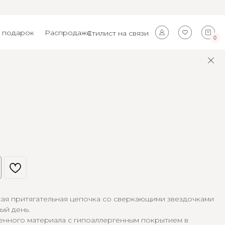
 подарок
Распродажа
Стилист на связи
0
кая притягательная цепочка со сверкающими звездочками
ый день.
енного материала с гипоаллергенным покрытием в