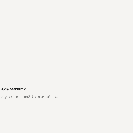
 цирконами
и утонченный бодичейн с
тавкой из циркон