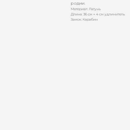
родии.
Материал: Латунь
Длина: 36 см + 4 см удлинитель
Замок: Карабин