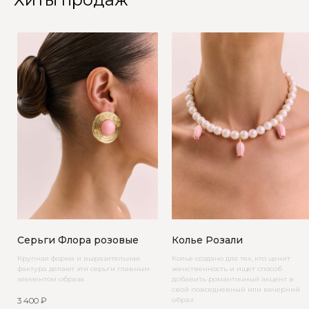
Серьги Флора розовые
Колье Розали
Крупная форма и выразительная
Колье создано для тех, кто ценит
фактура делают эти серьги главным
женственность и ищет способ
элементом образа
добавить романтичный акцент в
свой повседневный или вечерний
3 400
₽
образ