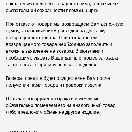
ПОКУПАТЕЛЯМ
сохранения внешнего товарного вида, в том числе
Кольца
Договор оферты
обязательной сохранности пломбы, бирки.
Ремни
Политика
Серьги
конфиденциальности
Доставка и оплата
Трансформеры
При отказе от товара мы возвращаем Вам денежную
Возврат и гарантия
Чокеры
сумму, за исключением расходов на доставку
Магазины
возвращенного товара. При отправлении
В ПОДАРОК
возвращаемого товара необходимо заполнить и
Сертификаты
вложить заявление на возврат. В заявлении
Упаковка
необходимо указать Ваши данные, номер заказа, а
Сеты
также описать причину возврата изделия.
Возврат средств будет осуществлен Вам после
edalinjewelry@gmail.com
Не бриллианты, потому
что по любви
получения нами товара и проверки изделия.
+7 (965) 622-73-33
В случае обнаружения брака в изделии мы
обязательно поменяем его на аналогичный товар,
либо предложим обмен на другое изделие.
© 2021-2025 Edalinjewelry. Все права защищены.