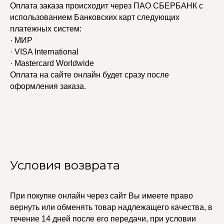
Оплата заказа происходит через ПАО СБЕРБАНК с
использованием Банковских карт следующих
платежных систем:
· МИР
· VISA International
· Mastercard Worldwide
Оплата на сайте онлайн будет сразу после
оформления заказа.
УЧАСТВУЙТЕ В НАШЕЙ
СИСТЕМЕ ЛОЯЛЬНОСТИ
Регистрация
Условия возврата
КАТАЛОГ
УСЛУГИ
При покупке онлайн через сайт Вы имеете право
Бодичейны
Стилист на связи
Браслеты
Изделия на заказ
вернуть или обменять товар надлежащего качества, в
Каффы
течение 14 дней после его передачи, при условии
Колье