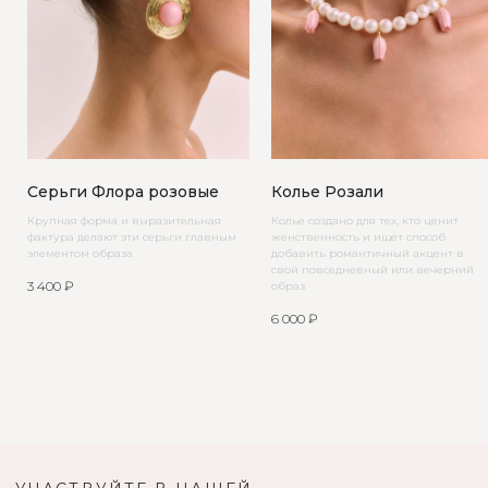
Серьги Флора розовые
Колье Розали
Крупная форма и выразительная
Колье создано для тех, кто ценит
фактура делают эти серьги главным
женственность и ищет способ
элементом образа
добавить романтичный акцент в
свой повседневный или вечерний
3 400
₽
образ
6 000
₽