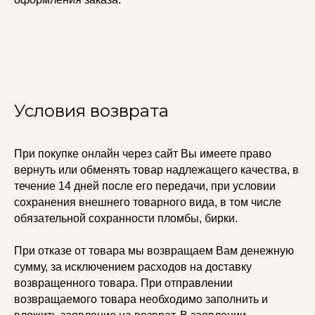
Условия возврата
При покупке онлайн через сайт Вы имеете право
вернуть или обменять товар надлежащего качества, в
УЧАСТВУЙТЕ В НАШЕЙ
течение 14 дней после его передачи, при условии
СИСТЕМЕ ЛОЯЛЬНОСТИ
сохранения внешнего товарного вида, в том числе
Регистрация
обязательной сохранности пломбы, бирки.
При отказе от товара мы возвращаем Вам денежную
КАТАЛОГ
УСЛУГИ
сумму, за исключением расходов на доставку
возвращенного товара. При отправлении
Бодичейны
Стилист на связи
Браслеты
Изделия на заказ
возвращаемого товара необходимо заполнить и
Каффы