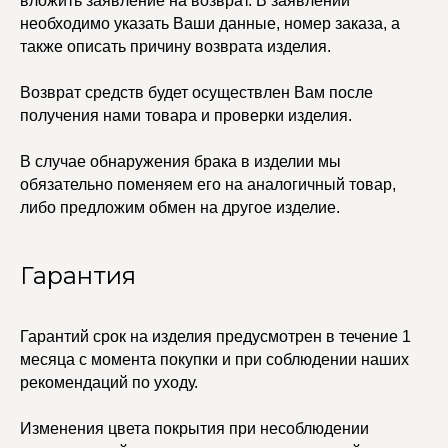
вложить заявление на возврат. В заявлении
Колье
ПОКУПАТЕЛЯМ
необходимо указать Ваши данные, номер заказа, а
Кольца
Договор оферты
также описать причину возврата изделия.
Ремни
Политика
Серьги
конфиденциальности
Доставка и оплата
Трансформеры
Возврат средств будет осуществлен Вам после
Возврат и гарантия
Чокеры
получения нами товара и проверки изделия.
Магазины
В ПОДАРОК
В случае обнаружения брака в изделии мы
Сертификаты
обязательно поменяем его на аналогичный товар,
Упаковка
либо предложим обмен на другое изделие.
Сеты
Гарантия
edalinjewelry@gmail.com
Не бриллианты, потому
что по любви
+7 (965) 622-73-33
Гарантий срок на изделия предусмотрен в течение 1
месяца с момента покупки и при соблюдении наших
рекомендаций по уходу.
© 2021-2025 Edalinjewelry. Все права защищены.
Изменения цвета покрытия при несоблюдении