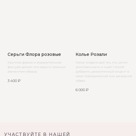
Серьги Флора розовые
Колье Розали
Крупная форма и выразительная
Колье создано для тех, кто ценит
фактура делают эти серьги главным
женственность и ищет способ
элементом образа
добавить романтичный акцент в
свой повседневный или вечерний
3 400
₽
образ
6 000
₽