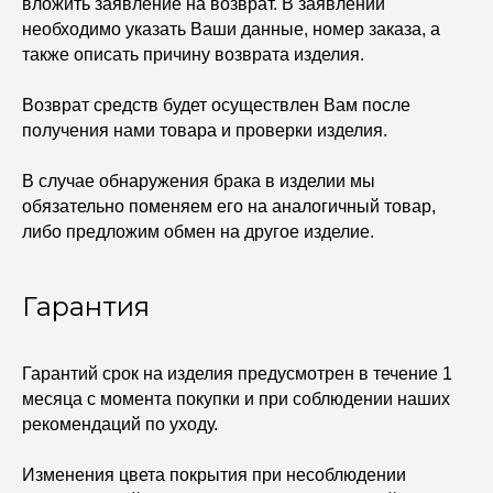
вложить заявление на возврат. В заявлении
Колье
ПОКУПАТЕЛЯМ
необходимо указать Ваши данные, номер заказа, а
Кольца
Договор оферты
Ремни
также описать причину возврата изделия.
Политика
Серьги
конфиденциальности
Доставка и оплата
Трансформеры
Возврат средств будет осуществлен Вам после
Возврат и гарантия
Чокеры
Магазины
получения нами товара и проверки изделия.
В ПОДАРОК
В случае обнаружения брака в изделии мы
Сертификаты
обязательно поменяем его на аналогичный товар,
Упаковка
Сеты
либо предложим обмен на другое изделие.
Гарантия
edalinjewelry@gmail.com
Не бриллианты, потому
что по любви
+7 (965) 622-73-33
Гарантий срок на изделия предусмотрен в течение 1
месяца с момента покупки и при соблюдении наших
рекомендаций по уходу.
© 2021-2025 Edalinjewelry. Все права защищены.
Изменения цвета покрытия при несоблюдении