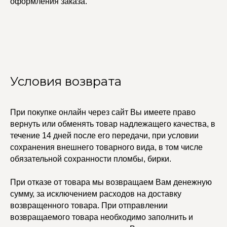
оформления заказа.
Условия возврата
При покупке онлайн через сайт Вы имеете право
вернуть или обменять товар надлежащего качества, в
УЧАСТВУЙТЕ В НАШЕЙ
СИСТЕМЕ ЛОЯЛЬНОСТИ
течение 14 дней после его передачи, при условии
сохранения внешнего товарного вида, в том числе
Регистрация
обязательной сохранности пломбы, бирки.
При отказе от товара мы возвращаем Вам денежную
КАТАЛОГ
УСЛУГИ
сумму, за исключением расходов на доставку
Бодичейны
Стилист на связи
возвращенного товара. При отправлении
Браслеты
Изделия на заказ
возвращаемого товара необходимо заполнить и
Каффы