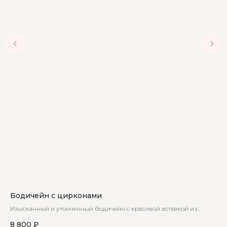
Бодичейн с цирконами
Бо
Изысканный и утонченный бодичейн с красивой вставкой из
Жен
циркон
не
8 800
₽
9 