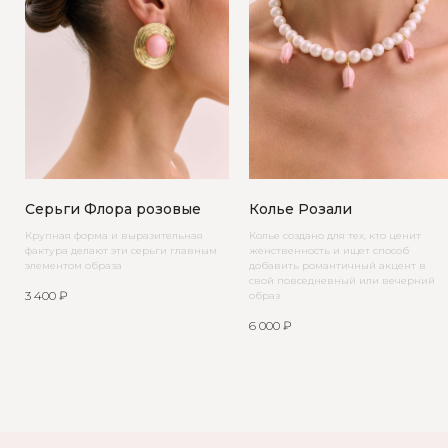
Серьги Флора розовые
Колье Розали
Крупная форма и выразительная
Колье создано для тех, кто ценит
фактура делают эти серьги главным
женственность и ищет способ
элементом образа
добавить романтичный акцент в
свой повседневный или вечерний
3 400
₽
образ
6 000
₽