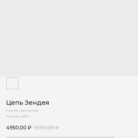
Цепь Зендея
Сияние кристаллов
Артикул:
А504 - 1
4950,00
₽
5500,00
₽