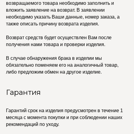
Каффы
возвращаемого товара необходимо заполнить и
Колье
вложить заявление на возврат. В заявлении
ПОКУПАТЕЛЯМ
Кольца
необходимо указать Ваши данные, номер заказа, а
Договор оферты
Ремни
Политика
также описать причину возврата изделия.
Серьги
конфиденциальности
Доставка и оплата
Трансформеры
Возврат и гарантия
Возврат средств будет осуществлен Вам после
Чокеры
Магазины
получения нами товара и проверки изделия.
В ПОДАРОК
В случае обнаружения брака в изделии мы
Сертификаты
Упаковка
обязательно поменяем его на аналогичный товар,
Сеты
либо предложим обмен на другое изделие.
edalinjewelry@gmail.com
Не бриллианты, потому
Гарантия
что по любви
+7 (965) 622-73-33
Гарантий срок на изделия предусмотрен в течение 1
месяца с момента покупки и при соблюдении наших
рекомендаций по уходу.
© 2021-2025 Edalinjewelry. Все права защищены.