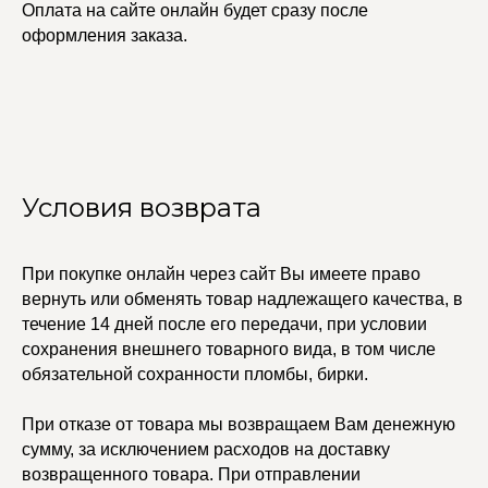
Оплата на сайте онлайн будет сразу после
оформления заказа.
Условия возврата
При покупке онлайн через сайт Вы имеете право
вернуть или обменять товар надлежащего качества, в
УЧАСТВУЙТЕ В НАШЕЙ
СИСТЕМЕ ЛОЯЛЬНОСТИ
течение 14 дней после его передачи, при условии
сохранения внешнего товарного вида, в том числе
Регистрация
обязательной сохранности пломбы, бирки.
При отказе от товара мы возвращаем Вам денежную
КАТАЛОГ
УСЛУГИ
сумму, за исключением расходов на доставку
Бодичейны
Стилист на связи
возвращенного товара. При отправлении
Браслеты
Изделия на заказ