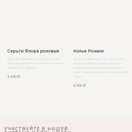
Серьги Флора розовые
Колье Розали
Крупная форма и выразительная
Колье создано для тех, кто ценит
фактура делают эти серьги главным
женственность и ищет способ
элементом образа
добавить романтичный акцент в
свой повседневный или вечерний
3 400
₽
образ
6 000
₽