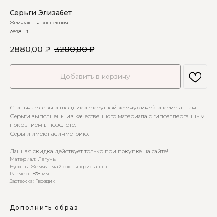
Серьги Элизабет
Жемчужная коллекция
А598 - 1
2880,00
₽
3200,00
₽
Добавить в корзину
Стильные серьги гвоздики с круглой жемчужиной и кристаллам.
Серьги выполнены из качественного материала с гипоаллергенным
покрытием в позолоте.
Серьги имеют асимметрию.
Данная скидка действует только при покупке на сайте!
Материал: Латунь
Бусины: Жемчуг майорка и кристаллы
Размер: 18*8 мм
Застежка: Гвоздик
Дополнить образ