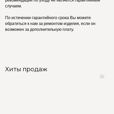
рекомендаций по уходу не является гарантийным
Сеты
случаем.
По истечении гарантийного срока Вы можете
edalinjewelry@gmail.com
Не бриллианты, потому
обратиться к нам за ремонтом изделия, если он
что по любви
+7 (965) 622-73-33
возможен за дополнительную плату.
© 2021-2025 Edalinjewelry. Все права защищены.
Хиты продаж