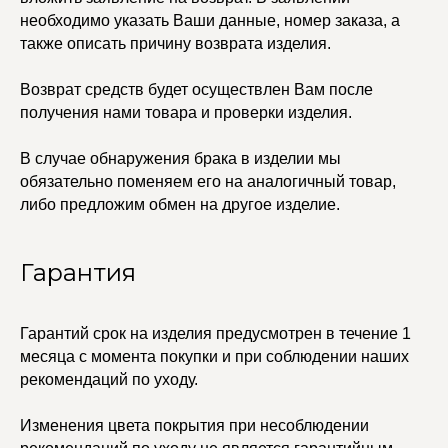
необходимо указать Ваши данные, номер заказа, а
также описать причину возврата изделия.
УЧАСТВУЙТЕ В НАШЕЙ
СИСТЕМЕ ЛОЯЛЬНОСТИ
Возврат средств будет осуществлен Вам после
Регистрация
получения нами товара и проверки изделия.
В случае обнаружения брака в изделии мы
КАТАЛОГ
УСЛУГИ
обязательно поменяем его на аналогичный товар,
Бодичейны
Стилист на связи
либо предложим обмен на другое изделие.
Браслеты
Изделия на заказ
Каффы
Колье
Гарантия
ПОКУПАТЕЛЯМ
Кольца
Договор оферты
Ремни
Политика
Серьги
конфиденциальности
Гарантий срок на изделия предусмотрен в течение 1
Доставка и оплата
Трансформеры
Возврат и гарантия
Чокеры
месяца с момента покупки и при соблюдении наших
Магазины
рекомендаций по уходу.
В ПОДАРОК
Изменения цвета покрытия при несоблюдении
Сертификаты
Упаковка