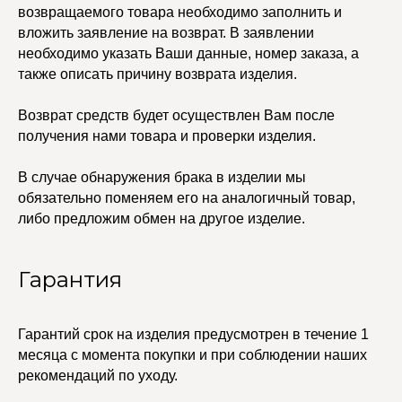
возвращаемого товара необходимо заполнить и
Каффы
вложить заявление на возврат. В заявлении
Колье
ПОКУПАТЕЛЯМ
Кольца
необходимо указать Ваши данные, номер заказа, а
Договор оферты
Ремни
Политика
также описать причину возврата изделия.
Серьги
конфиденциальности
Доставка и оплата
Трансформеры
Возврат и гарантия
Возврат средств будет осуществлен Вам после
Чокеры
Магазины
получения нами товара и проверки изделия.
В ПОДАРОК
В случае обнаружения брака в изделии мы
Сертификаты
обязательно поменяем его на аналогичный товар,
Упаковка
Сеты
либо предложим обмен на другое изделие.
Гарантия
edalinjewelry@gmail.com
Не бриллианты, потому
что по любви
+7 (965) 622-73-33
Гарантий срок на изделия предусмотрен в течение 1
месяца с момента покупки и при соблюдении наших
рекомендаций по уходу.
© 2021-2025 Edalinjewelry. Все права защищены.