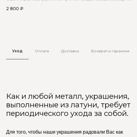
контраст, который притягивает взгляды окружающих
май
2 800
₽
5 
Уход
Оплата
Доставка
Возврат и гарантия
Как и любой металл, украшения,
выполненные из латуни, требует
периодического ухода за собой.
Для того, чтобы наши украшения радовали Вас как