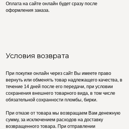
Оплата на сайте онлайн будет сразу после
оформления заказа.
Условия возврата
При покупке онлайн через сайт Вы имеете право
вернуть или обменять товар надлежащего качества, в
УЧАСТВУЙТЕ В НАШЕЙ
СИСТЕМЕ ЛОЯЛЬНОСТИ
течение 14 дней после его передачи, при условии
сохранения внешнего товарного вида, в том числе
Регистрация
обязательной сохранности пломбы, бирки.
При отказе от товара мы возвращаем Вам денежную
КАТАЛОГ
УСЛУГИ
сумму, за исключением расходов на доставку
Бодичейны
Стилист на связи
возвращенного товара. При отправлении
Браслеты
Изделия на заказ