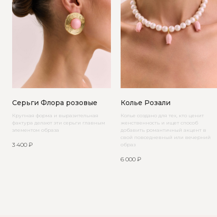
Серьги Флора розовые
Колье Розали
Крупная форма и выразительная
Колье создано для тех, кто ценит
фактура делают эти серьги главным
женственность и ищет способ
элементом образа
добавить романтичный акцент в
свой повседневный или вечерний
3 400
₽
образ
6 000
₽