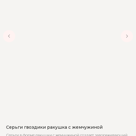
Серьги гвоздики ракушка с жемчужиной
Ко
Серьги в форме ракушки с жемчужиной создает завораживающий
Это