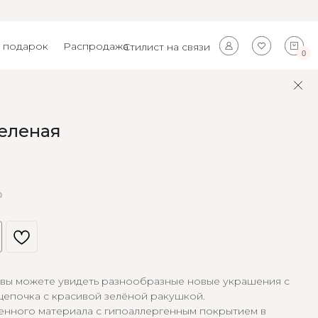
 подарок
Распродажа
Стилист на связи
0
еленая
₽
 вы можете увидеть разнообразные новые украшения с
цепочка с красивой зелёной ракушкой.
енного материала с гипоаллергенным покрытием в