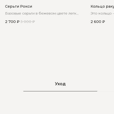
Серьги Рокси
Кольцо рак
Базовые серьги в бежевом цвете легко
Это кольцо
сочетаются с любыми образами
тех, кто пр
2 700
₽
3 000
₽
2 600
₽
морском ст
Уход