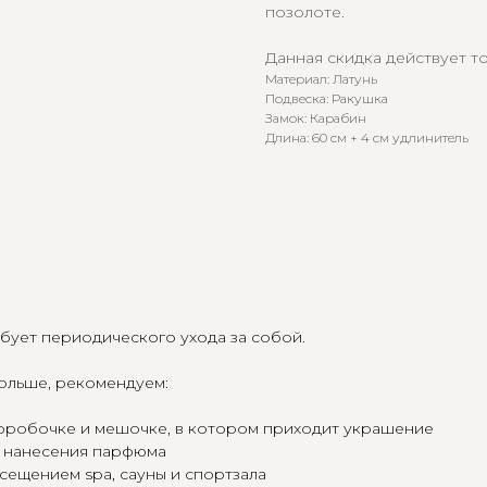
позолоте.
Данная скидка действует то
Материал: Латунь
Подвеска: Ракушка
Замок: Карабин
Длина: 60 см + 4 см удлинитель
ебует периодического ухода за собой.
дольше, рекомендуем:
 коробочке и мешочке, в котором приходит украшение
и нанесения парфюма
сещением spa, сауны и спортзала