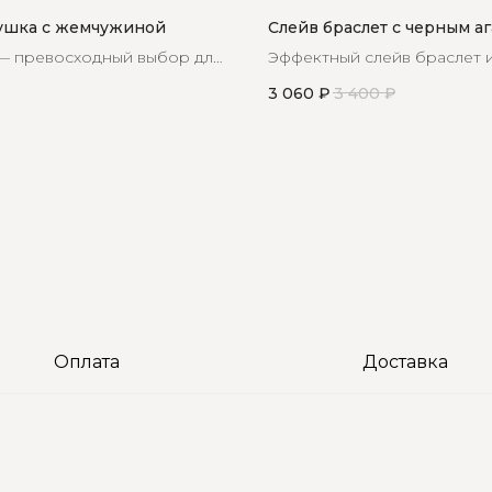
ушка с жемчужиной
Слейв браслет с черным а
 — превосходный выбор для
Эффектный слейв браслет 
едпочитает минимализм в
натурального черного агат
3 060
₽
3 400
₽
иле
самых классных образов
Оплата
Доставка