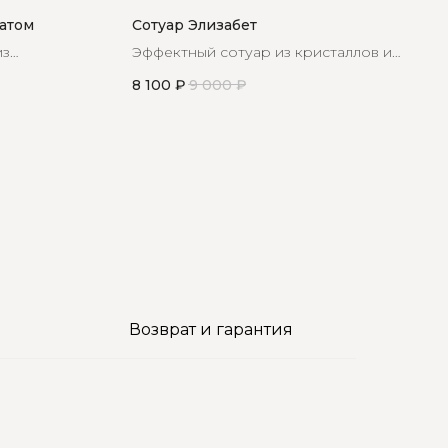
гатом
Сотуар Элизабет
из
Эффектный сотуар из кристаллов и
а для ваших
жемчуга майорки
8 100
₽
9 000
₽
Возврат и гарантия