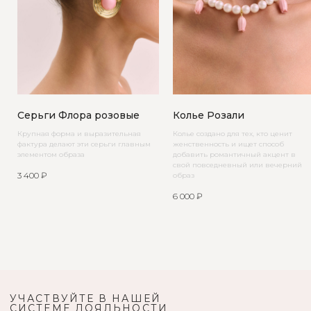
Серьги Флора розовые
Колье Розали
Крупная форма и выразительная
Колье создано для тех, кто ценит
фактура делают эти серьги главным
женственность и ищет способ
элементом образа
добавить романтичный акцент в
свой повседневный или вечерний
3 400
₽
образ
6 000
₽