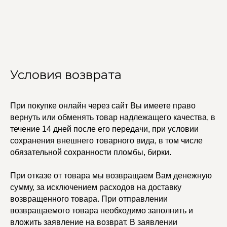
Бодичейны
Стилист на связи
Браслеты
Изделия на заказ
Каффы
Колье
ПОКУПАТЕЛЯМ
Кольца
Договор оферты
Ремни
Политика
Серьги
конфиденциальности
Доставка и оплата
Трансформеры
Условия возврата
Возврат и гарантия
Чокеры
Магазины
В ПОДАРОК
При покупке онлайн через сайт Вы имеете право
Сертификаты
вернуть или обменять товар надлежащего качества, в
Упаковка
течение 14 дней после его передачи, при условии
Сеты
сохранения внешнего товарного вида, в том числе
обязательной сохранности пломбы, бирки.
edalinjewelry@gmail.com
Не бриллианты, потому
что по любви
При отказе от товара мы возвращаем Вам денежную
+7 (965) 622-73-33
сумму, за исключением расходов на доставку
возвращенного товара. При отправлении
возвращаемого товара необходимо заполнить и
вложить заявление на возврат. В заявлении