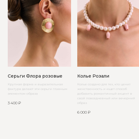
Серьги Флора розовые
Колье Розали
Крупная форма и выразительная
Колье создано для тех, кто ценит
фактура делают эти серьги главным
женственность и ищет способ
элементом образа
добавить романтичный акцент в
свой повседневный или вечерний
3 400
₽
образ
6 000
₽