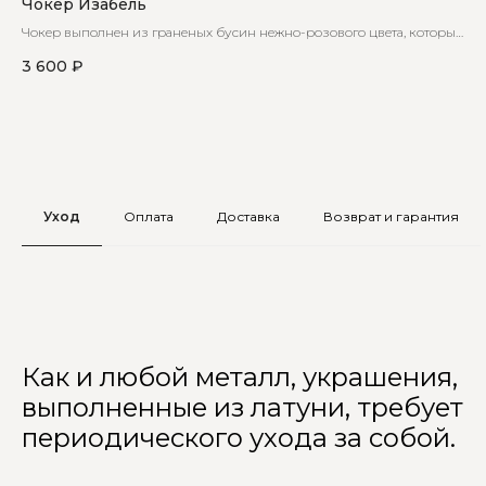
Чокер Изабель
Чо
Чокер выполнен из граненых бусин нежно-розового цвета, которые
Чок
мягко отражают свет, создавая деликатное сияние на коже
3 600
₽
2 
Уход
Оплата
Доставка
Возврат и гарантия
Как и любой металл, украшения,
выполненные из латуни, требует
периодического ухода за собой.