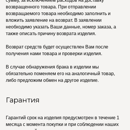
сумму, за исключением расходов на доставку
Браслеты
Изделия на заказ
возвращенного товара. При отправлении
Каффы
возвращаемого товара необходимо заполнить и
Колье
ПОКУПАТЕЛЯМ
вложить заявление на возврат. В заявлении
Кольца
Договор оферты
необходимо указать Ваши данные, номер заказа, а
Ремни
Политика
Серьги
конфиденциальности
также описать причину возврата изделия.
Доставка и оплата
Трансформеры
Возврат и гарантия
Чокеры
Возврат средств будет осуществлен Вам после
Магазины
получения нами товара и проверки изделия.
В ПОДАРОК
Сертификаты
В случае обнаружения брака в изделии мы
Упаковка
обязательно поменяем его на аналогичный товар,
Сеты
либо предложим обмен на другое изделие.
edalinjewelry@gmail.com
Не бриллианты, потому
что по любви
Гарантия
+7 (965) 622-73-33
Гарантий срок на изделия предусмотрен в течение 1
месяца с момента покупки и при соблюдении наших
© 2021-2025 Edalinjewelry. Все права защищены.