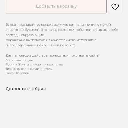
Добавить в корзину
Элегантное двойное колье в жемчужном исполнении с яркой,
акцентной бусиной. Это колье создано, чтобы приковывать к себе
взгляды окружающих.
Украшение выполнено из качественного материала с
гипоаллергенным покрытием в позолоте.
Данная скидка действует только при покупке на сайте!
Материал: Латунь
Бусины: Жемчуг майорка и кристаллы
Длина: 35 см + 4 см удлинитель
Замок: Карабин
Дополнить образ