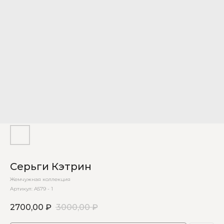
Серьги Кэтрин
Жемчужная коллекция
Артикул:
А579 - 1
2700,00
₽
3000,00
₽