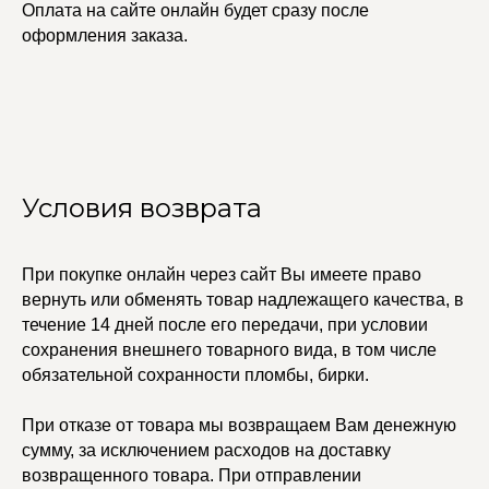
Оплата на сайте онлайн будет сразу после
оформления заказа.
Условия возврата
При покупке онлайн через сайт Вы имеете право
вернуть или обменять товар надлежащего качества, в
УЧАСТВУЙТЕ В НАШЕЙ
СИСТЕМЕ ЛОЯЛЬНОСТИ
течение 14 дней после его передачи, при условии
сохранения внешнего товарного вида, в том числе
Регистрация
обязательной сохранности пломбы, бирки.
При отказе от товара мы возвращаем Вам денежную
КАТАЛОГ
УСЛУГИ
сумму, за исключением расходов на доставку
Бодичейны
Стилист на связи
возвращенного товара. При отправлении
Браслеты
Изделия на заказ