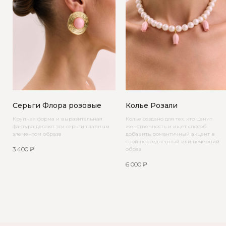
Серьги Флора розовые
Колье Розали
Крупная форма и выразительная
Колье создано для тех, кто ценит
фактура делают эти серьги главным
женственность и ищет способ
элементом образа
добавить романтичный акцент в
свой повседневный или вечерний
3 400
₽
образ
6 000
₽