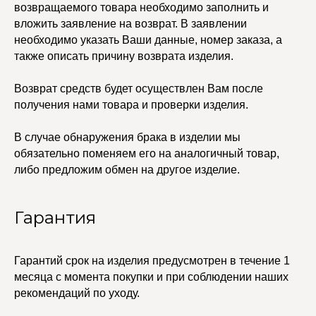
возвращаемого товара необходимо заполнить и
Каффы
вложить заявление на возврат. В заявлении
Колье
ПОКУПАТЕЛЯМ
Кольца
необходимо указать Ваши данные, номер заказа, а
Договор оферты
Ремни
также описать причину возврата изделия.
Политика
Серьги
конфиденциальности
Доставка и оплата
Трансформеры
Возврат и гарантия
Возврат средств будет осуществлен Вам после
Чокеры
Магазины
получения нами товара и проверки изделия.
В ПОДАРОК
В случае обнаружения брака в изделии мы
Сертификаты
обязательно поменяем его на аналогичный товар,
Упаковка
Сеты
либо предложим обмен на другое изделие.
Гарантия
edalinjewelry@gmail.com
Не бриллианты, потому
что по любви
+7 (965) 622-73-33
Гарантий срок на изделия предусмотрен в течение 1
месяца с момента покупки и при соблюдении наших
рекомендаций по уходу.
© 2021-2025 Edalinjewelry. Все права защищены.