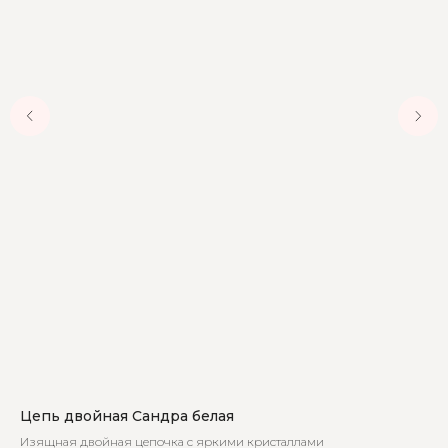
Цепь двойная Сандра белая
Се
Изящная двойная цепочка с яркими кристаллами
Ла