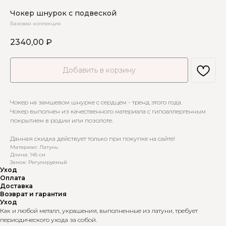
Чокер шнурок с подвеской
Базовая коллекция
2340,00
₽
Добавить в корзину
Чокер на замшевом шнурке с сердцем - тренд этого года.
Чокер выполнен из качественного материала с гипоаллергенным
покрытием в родии или позолоте.
Данная скидка действует только при покупке на сайте!
Материал: Латунь
Длина: 145 см
Замок: Регулируемый
Уход
Оплата
Доставка
Возврат и гарантия
Уход
Как и любой металл, украшения, выполненные из латуни, требует
периодического ухода за собой.