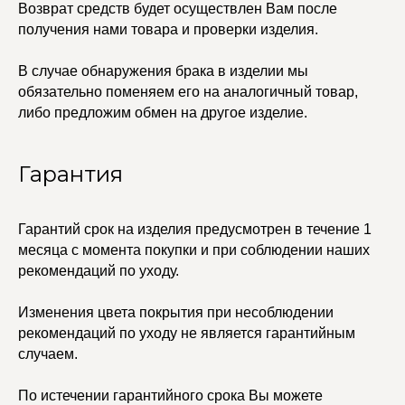
Упаковка
Возврат средств будет осуществлен Вам после
Сеты
получения нами товара и проверки изделия.
В случае обнаружения брака в изделии мы
edalinjewelry@gmail.com
Не бриллианты, потому
обязательно поменяем его на аналогичный товар,
что по любви
+7 (965) 622-73-33
либо предложим обмен на другое изделие.
Гарантия
© 2021-2025 Edalinjewelry. Все права защищены.
Гарантий срок на изделия предусмотрен в течение 1
месяца с момента покупки и при соблюдении наших
рекомендаций по уходу.
Изменения цвета покрытия при несоблюдении
рекомендаций по уходу не является гарантийным
случаем.
По истечении гарантийного срока Вы можете