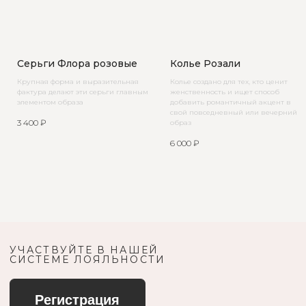
Серьги Флора розовые
Колье Розали
Крупная форма и выразительная
Колье создано для тех, кто ценит
фактура делают эти серьги главным
женственность и ищет способ
элементом образа
добавить романтичный акцент в
свой повседневный или вечерний
3 400
₽
образ
6 000
₽