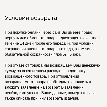
Условия возврата
УЧАСТВУЙТЕ В НАШЕЙ
СИСТЕМЕ ЛОЯЛЬНОСТИ
Регистрация
При покупке онлайн через сайт Вы имеете право
вернуть или обменять товар надлежащего качества, в
течение 14 дней после его передачи, при условии
КАТАЛОГ
УСЛУГИ
сохранения внешнего товарного вида, в том числе
Бодичейны
Стилист на связи
обязательной сохранности пломбы, бирки.
Браслеты
Изделия на заказ
Каффы
Колье
При отказе от товара мы возвращаем Вам денежную
ПОКУПАТЕЛЯМ
Кольца
сумму, за исключением расходов на доставку
Договор оферты
Ремни
Политика
возвращенного товара. При отправлении
Серьги
конфиденциальности
возвращаемого товара необходимо заполнить и
Доставка и оплата
Трансформеры
Возврат и гарантия
вложить заявление на возврат. В заявлении
Чокеры
Магазины
необходимо указать Ваши данные, номер заказа, а
также описать причину возврата изделия.
В ПОДАРОК
Сертификаты