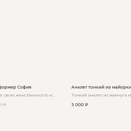
формер София
Анклет тонкий из майорк
е свою женственность и
Тонкий анклет из жемчуга 
ысканности образу с этой
морскими ракушками
0
₽
3 000
₽
ной цепью, украшенной
мчужинами.