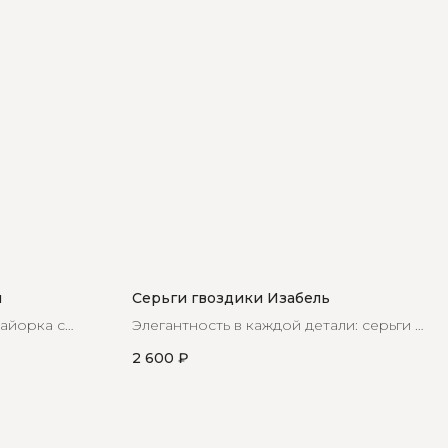
и
Серьги гвоздики Изабель
майорка с
Элегантность в каждой детали: серьги с
нежно-розовым кристаллом
2 600
₽