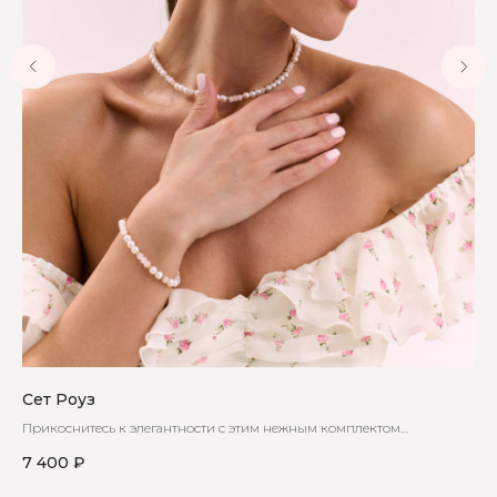
Сет Роуз
Се
Прикоснитесь к элегантности с этим нежным комплектом
Иде
украшений из жемчуга майорка и розового кварца
об
7 400
₽
3 