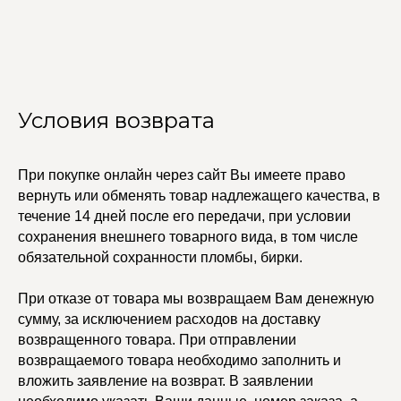
Браслеты
Изделия на заказ
Каффы
Колье
ПОКУПАТЕЛЯМ
Кольца
Договор оферты
Ремни
Политика
Серьги
конфиденциальности
Доставка и оплата
Условия возврата
Трансформеры
Возврат и гарантия
Чокеры
Магазины
В ПОДАРОК
При покупке онлайн через сайт Вы имеете право
вернуть или обменять товар надлежащего качества, в
Сертификаты
Упаковка
течение 14 дней после его передачи, при условии
Сеты
сохранения внешнего товарного вида, в том числе
обязательной сохранности пломбы, бирки.
edalinjewelry@gmail.com
Не бриллианты, потому
При отказе от товара мы возвращаем Вам денежную
что по любви
+7 (965) 622-73-33
сумму, за исключением расходов на доставку
возвращенного товара. При отправлении
возвращаемого товара необходимо заполнить и
вложить заявление на возврат. В заявлении
© 2021-2025 Edalinjewelry. Все права защищены.