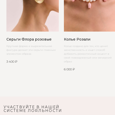
Серьги Флора розовые
Колье Розали
Крупная форма и выразительная
Колье создано для тех, кто ценит
фактура делают эти серьги главным
женственность и ищет способ
элементом образа
добавить романтичный акцент в
свой повседневный или вечерний
3 400
₽
образ
6 000
₽