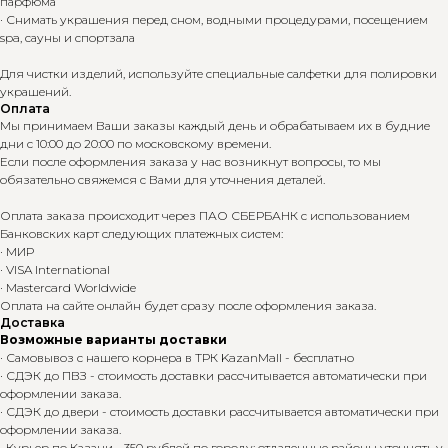
парфюма
· Снимать украшения перед сном, водными процедурами, посещением
spa, сауны и спортзала
Для чистки изделий, используйте специальные салфетки для полировки
украшений.
Оплата
Мы принимаем Ваши заказы каждый день и обрабатываем их в будние
дни с 10:00 до 20:00 по московскому времени.
Если после оформления заказа у нас возникнут вопросы, то мы
обязательно свяжемся с Вами для уточнения деталей.
Оплата заказа происходит через ПАО СБЕРБАНК с использованием
Банковских карт следующих платежных систем:
· МИР
· VISA International
· Mastercard Worldwide
Оплата на сайте онлайн будет сразу после оформления заказа.
Доставка
Возможные варианты доставки
· Самовывоз с нашего корнера в ТРК KazanMall - бесплатно
· СДЭК до ПВЗ - стоимость доставки рассчитывается автоматически при
оформлении заказа.
· СДЭК до двери - стоимость доставки рассчитывается автоматически при
оформлении заказа.
· Курьер по Казани - 350 рублей по городу; отдаленные районы уточнять у