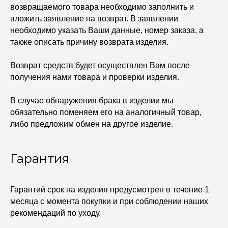
Каффы
возвращаемого товара необходимо заполнить и
Колье
вложить заявление на возврат. В заявлении
ПОКУПАТЕЛЯМ
Кольца
необходимо указать Ваши данные, номер заказа, а
Договор оферты
Ремни
Политика
также описать причину возврата изделия.
Серьги
конфиденциальности
Доставка и оплата
Трансформеры
Возврат и гарантия
Чокеры
Возврат средств будет осуществлен Вам после
Магазины
получения нами товара и проверки изделия.
В ПОДАРОК
В случае обнаружения брака в изделии мы
Сертификаты
Упаковка
обязательно поменяем его на аналогичный товар,
Сеты
либо предложим обмен на другое изделие.
edalinjewelry@gmail.com
Не бриллианты, потому
Гарантия
что по любви
+7 (965) 622-73-33
Гарантий срок на изделия предусмотрен в течение 1
месяца с момента покупки и при соблюдении наших
рекомендаций по уходу.
© 2021-2025 Edalinjewelry. Все права защищены.