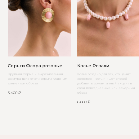
Серьги Флора розовые
Колье Розали
Крупная форма и выразительная
Колье создано для тех, кто ценит
фактура делают эти серьги главным
женственность и ищет способ
элементом образа
добавить романтичный акцент в
свой повседневный или вечерний
3 400
₽
образ
6 000
₽