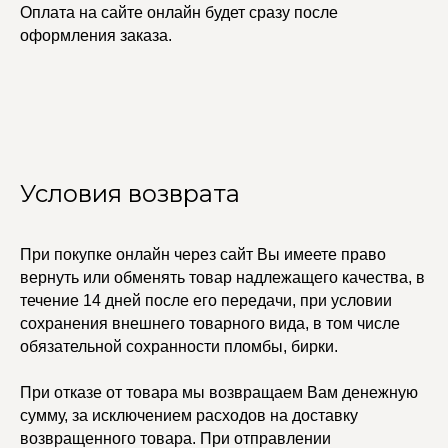
Оплата на сайте онлайн будет сразу после
оформления заказа.
Условия возврата
При покупке онлайн через сайт Вы имеете право
вернуть или обменять товар надлежащего качества, в
УЧАСТВУЙТЕ В НАШЕЙ
СИСТЕМЕ ЛОЯЛЬНОСТИ
течение 14 дней после его передачи, при условии
сохранения внешнего товарного вида, в том числе
Регистрация
обязательной сохранности пломбы, бирки.
При отказе от товара мы возвращаем Вам денежную
КАТАЛОГ
УСЛУГИ
сумму, за исключением расходов на доставку
Бодичейны
Стилист на связи
возвращенного товара. При отправлении
Браслеты
Изделия на заказ