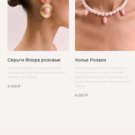
Серьги Флора розовые
Колье Розали
Крупная форма и выразительная
Колье создано для тех, кто ценит
фактура делают эти серьги главным
женственность и ищет способ
элементом образа
добавить романтичный акцент в
свой повседневный или вечерний
3 400
₽
образ
6 000
₽