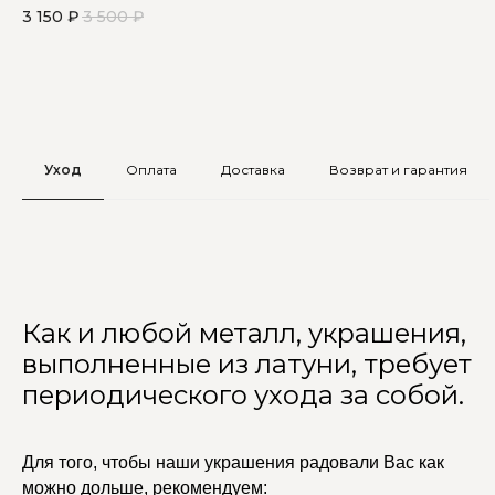
новые украшения с ракушками. Например, эта цепочка с красивой
ра
3 150
₽
3 500
₽
5 
зелёной ракушкой
Уход
Оплата
Доставка
Возврат и гарантия
Как и любой металл, украшения,
выполненные из латуни, требует
периодического ухода за собой.
Для того, чтобы наши украшения радовали Вас как
можно дольше, рекомендуем: