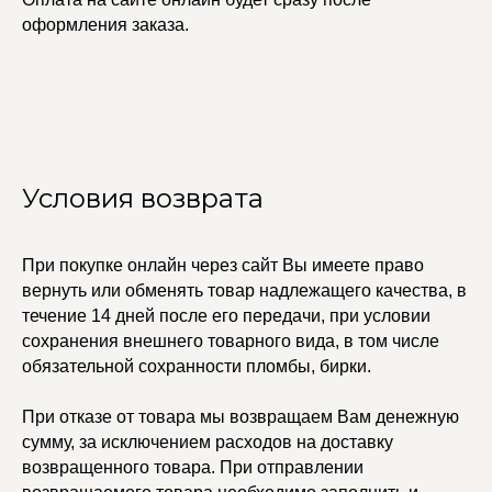
КАТАЛОГ
УСЛУГИ
оформления заказа.
Бодичейны
Стилист на связи
Браслеты
Изделия на заказ
Каффы
Колье
ПОКУПАТЕЛЯМ
Кольца
Договор оферты
Ремни
Политика
Серьги
конфиденциальности
Доставка и оплата
Трансформеры
Условия возврата
Возврат и гарантия
Чокеры
Магазины
В ПОДАРОК
При покупке онлайн через сайт Вы имеете право
Сертификаты
вернуть или обменять товар надлежащего качества, в
Упаковка
Сеты
течение 14 дней после его передачи, при условии
сохранения внешнего товарного вида, в том числе
обязательной сохранности пломбы, бирки.
edalinjewelry@gmail.com
Не бриллианты, потому
что по любви
При отказе от товара мы возвращаем Вам денежную
+7 (965) 622-73-33
сумму, за исключением расходов на доставку
возвращенного товара. При отправлении