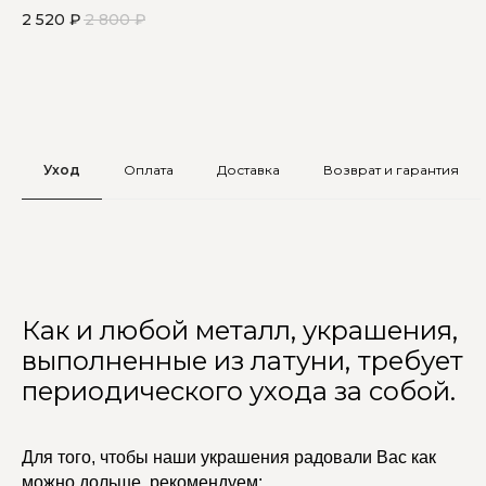
безусловно цепь с черной эмалью
из
2 520
₽
2 800
₽
4 
Уход
Оплата
Доставка
Возврат и гарантия
Как и любой металл, украшения,
выполненные из латуни, требует
периодического ухода за собой.
Для того, чтобы наши украшения радовали Вас как
можно дольше, рекомендуем: