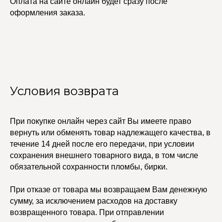
Оплата на сайте онлайн будет сразу после
КАТАЛОГ
УСЛУГИ
оформления заказа.
Бодичейны
Стилист на связи
Браслеты
Изделия на заказ
Каффы
Колье
ПОКУПАТЕЛЯМ
Кольца
Договор оферты
Ремни
Политика
Серьги
конфиденциальности
Доставка и оплата
Трансформеры
Условия возврата
Возврат и гарантия
Чокеры
Магазины
В ПОДАРОК
При покупке онлайн через сайт Вы имеете право
Сертификаты
вернуть или обменять товар надлежащего качества, в
Упаковка
Сеты
течение 14 дней после его передачи, при условии
сохранения внешнего товарного вида, в том числе
обязательной сохранности пломбы, бирки.
edalinjewelry@gmail.com
Не бриллианты, потому
что по любви
При отказе от товара мы возвращаем Вам денежную
+7 (965) 622-73-33
сумму, за исключением расходов на доставку
возвращенного товара. При отправлении