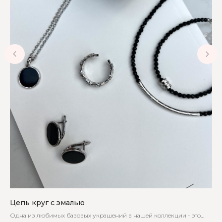
Цепь круг с эмалью
Це
й
Одна из любимых базовых украшений в нашей коллекции - это
Пре