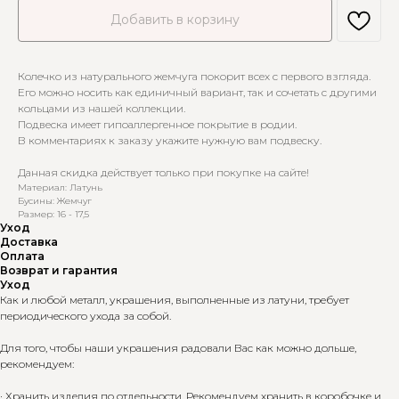
Добавить в корзину
Колечко из натурального жемчуга покорит всех с первого взгляда.
Его можно носить как единичный вариант, так и сочетать с другими
кольцами из нашей коллекции.
Подвеска имеет гипоаллергенное покрытие в родии.
В комментариях к заказу укажите нужную вам подвеску.
Данная скидка действует только при покупке на сайте!
Материал: Латунь
Бусины: Жемчуг
Размер: 16 - 17,5
Уход
Доставка
Оплата
Возврат и гарантия
Уход
Как и любой металл, украшения, выполненные из латуни, требует
периодического ухода за собой.
Для того, чтобы наши украшения радовали Вас как можно дольше,
рекомендуем:
· Хранить изделия по отдельности. Рекомендуем хранить в коробочке и