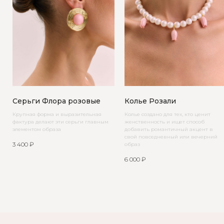
Серьги Флора розовые
Колье Розали
Крупная форма и выразительная
Колье создано для тех, кто ценит
фактура делают эти серьги главным
женственность и ищет способ
элементом образа
добавить романтичный акцент в
свой повседневный или вечерний
3 400
₽
образ
6 000
₽