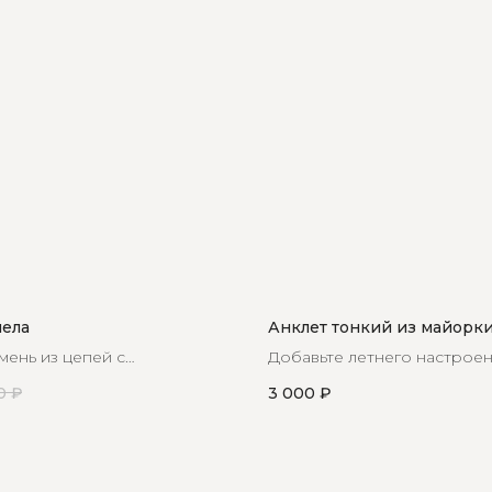
ела
Анклет тонкий из майорки
ень из цепей с
Добавьте летнего настроен
вой подвеской идеально
образ с помощью нежного 
0
₽
3 000
₽
 вашу фигуру