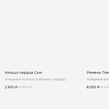
Кольцо сердце Сью
Ремень Пам
Изящное кольцо в форме сердца,
Изящный рем
покрытое россыпью кристаллов
перламутро
2 610
₽
2 900
₽
8 550
₽
9 50
подчеркнет