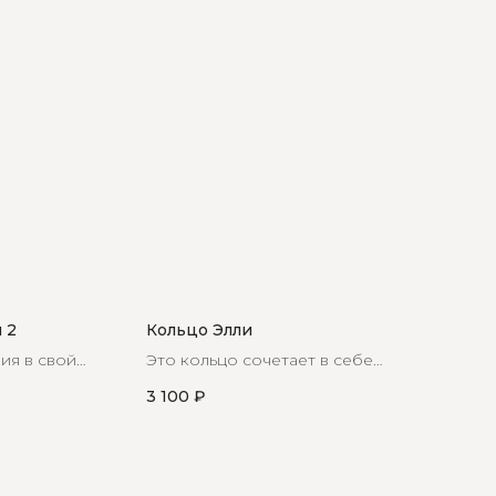
 2
Кольцо Элли
ия в свой
Это кольцо сочетает в себе
анклета
лаконичность линий и выразительный
3 100
₽
блеск, создавая ощущение
завершенности и продуманности
каждой детали