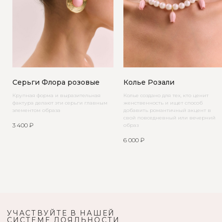
Серьги Флора розовые
Колье Розали
Крупная форма и выразительная
Колье создано для тех, кто ценит
фактура делают эти серьги главным
женственность и ищет способ
элементом образа
добавить романтичный акцент в
свой повседневный или вечерний
3 400
₽
образ
6 000
₽