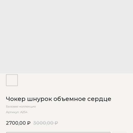
Чокер шнурок объемное сердце
Базовая коллекция
Артикул:
А254
2700,00
₽
3000,00
₽