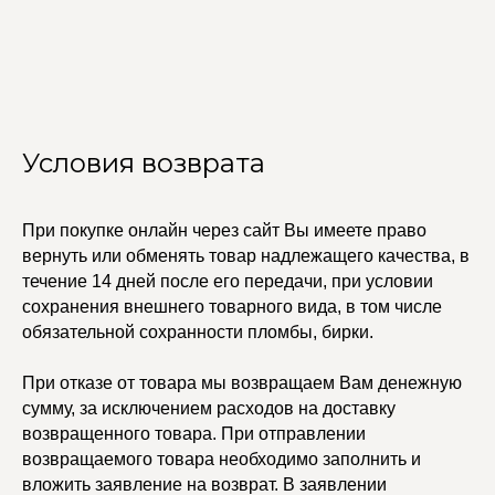
Бодичейны
Стилист на связи
Браслеты
Изделия на заказ
Каффы
Колье
ПОКУПАТЕЛЯМ
Кольца
Договор оферты
Ремни
Политика
Серьги
конфиденциальности
Доставка и оплата
Трансформеры
Условия возврата
Возврат и гарантия
Чокеры
Магазины
В ПОДАРОК
При покупке онлайн через сайт Вы имеете право
Сертификаты
вернуть или обменять товар надлежащего качества, в
Упаковка
течение 14 дней после его передачи, при условии
Сеты
сохранения внешнего товарного вида, в том числе
обязательной сохранности пломбы, бирки.
edalinjewelry@gmail.com
Не бриллианты, потому
что по любви
При отказе от товара мы возвращаем Вам денежную
+7 (965) 622-73-33
сумму, за исключением расходов на доставку
возвращенного товара. При отправлении
возвращаемого товара необходимо заполнить и
вложить заявление на возврат. В заявлении