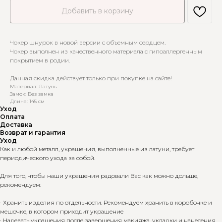
Добавить в корзину
Чокер шнурок в новой версии с объемным сердцем.
Чокер выполнен из качественного материала с гипоаллергенным
покрытием в родии.
Данная скидка действует только при покупке на сайте!
Материал: Латунь
Замок: Без замка
Длина: 145 см
Уход
Оплата
Доставка
Возврат и гарантия
Уход
Как и любой металл, украшения, выполненные из латуни, требует
периодического ухода за собой.
Для того, чтобы наши украшения радовали Вас как можно дольше,
рекомендуем:
· Хранить изделия по отдельности. Рекомендуем хранить в коробочке и
мешочке, в котором приходит украшение
· Надевать украшения после завершения макияжа, укладки и нанесения