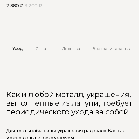
со
2 880
₽
3 200
₽
2 
Уход
Оплата
Доставка
Возврат и гарантия
Как и любой металл, украшения,
выполненные из латуни, требует
периодического ухода за собой.
Для того, чтобы наши украшения радовали Вас как
можно дольше, рекомендуем: