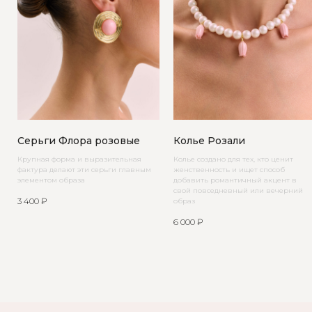
Серьги Флора розовые
Колье Розали
Крупная форма и выразительная
Колье создано для тех, кто ценит
фактура делают эти серьги главным
женственность и ищет способ
элементом образа
добавить романтичный акцент в
свой повседневный или вечерний
3 400
₽
образ
6 000
₽