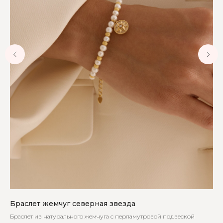
Браслет жемчуг северная звезда
Се
Браслет из натурального жемчуга с перламутровой подвеской
Эле