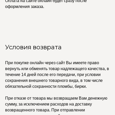
Оплата на сайте онлайн будет сразу после
КАТАЛОГ
УСЛУГИ
оформления заказа.
Бодичейны
Стилист на связи
Браслеты
Изделия на заказ
Каффы
Колье
ПОКУПАТЕЛЯМ
Кольца
Договор оферты
Ремни
Политика
Серьги
конфиденциальности
Доставка и оплата
Трансформеры
Условия возврата
Возврат и гарантия
Чокеры
Магазины
В ПОДАРОК
При покупке онлайн через сайт Вы имеете право
Сертификаты
вернуть или обменять товар надлежащего качества, в
Упаковка
течение 14 дней после его передачи, при условии
Сеты
сохранения внешнего товарного вида, в том числе
обязательной сохранности пломбы, бирки.
edalinjewelry@gmail.com
Не бриллианты, потому
что по любви
При отказе от товара мы возвращаем Вам денежную
+7 (965) 622-73-33
сумму, за исключением расходов на доставку
возвращенного товара. При отправлении