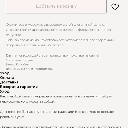
Добавить в корзину
Окунитесь в морскую атмосферу с этой элегантной цепью,
украшенной очаровательной подвеской в форме спиральной
ракушки.
Цепь выполнена из качественного материала с гипоаллергенным
покрытием в родии или позолоте.
Данная скидка действует только при покупке на сайте!
Материал: Латунь
Замок: Карабин
Длина: 60 см + 4 см удлинитель
Уход
Оплата
Доставка
Возврат и гарантия
Уход
Как и любой металл, украшения, выполненные из латуни, требует
периодического ухода за собой.
Для того, чтобы наши украшения радовали Вас как можно дольше,
рекомендуем:
· Хранить изделия по отдельности. Рекомендуем хранить в коробочке и