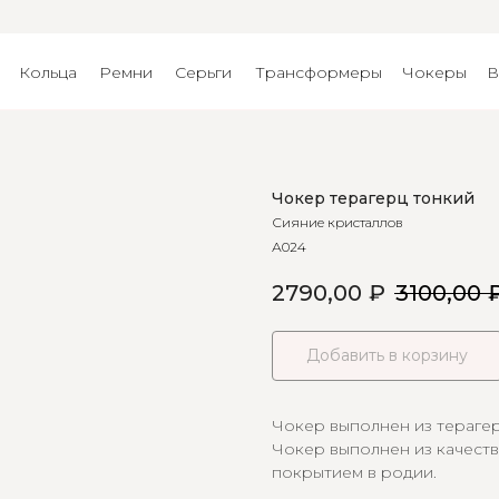
Кольца
Ремни
Серьги
Трансформеры
Чокеры
В
Чокер терагерц тонкий
Сияние кристаллов
А024
2790,00
₽
3100,00
Добавить в корзину
Чокер выполнен из терагер
Чокер выполнен из качест
покрытием в родии.