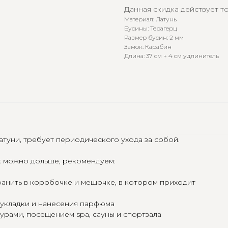
Данная скидка действует то
Материал: Латунь
Бусины: Терагерц
Размер бусин: 2 мм
Замок: Карабин
Длина: 37 см + 4 см удлинитель
атуни, требует периодического ухода за собой.
к можно дольше, рекомендуем:
ранить в коробочке и мешочке, в котором приходит
 укладки и нанесения парфюма
урами, посещением spa, сауны и спортзала