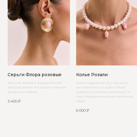
Серьги Флора розовые
Колье Розали
Крупная форма и выразительная
Колье создано для тех, кто ценит
фактура делают эти серьги главным
женственность и ищет способ
элементом образа
добавить романтичный акцент в
свой повседневный или вечерний
3 400
₽
образ
6 000
₽