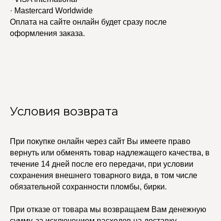
· Mastercard Worldwide
Оплата на сайте онлайн будет сразу после
оформления заказа.
УЧАСТВУЙТЕ В НАШЕЙ
СИСТЕМЕ ЛОЯЛЬНОСТИ
Условия возврата
Регистрация
При покупке онлайн через сайт Вы имеете право
КАТАЛОГ
УСЛУГИ
вернуть или обменять товар надлежащего качества, в
Бодичейны
Стилист на связи
течение 14 дней после его передачи, при условии
Браслеты
Изделия на заказ
сохранения внешнего товарного вида, в том числе
Каффы
обязательной сохранности пломбы, бирки.
Колье
ПОКУПАТЕЛЯМ
Кольца
Договор оферты
Ремни
При отказе от товара мы возвращаем Вам денежную
Политика
Серьги
конфиденциальности
сумму, за исключением расходов на доставку