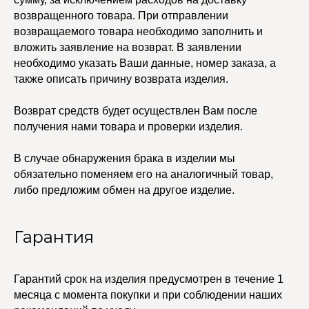
Доставка и оплата
Трансформеры
Возврат и гарантия
возвращенного товара. При отправлении
Чокеры
Магазины
возвращаемого товара необходимо заполнить и
вложить заявление на возврат. В заявлении
В ПОДАРОК
необходимо указать Ваши данные, номер заказа, а
Сертификаты
также описать причину возврата изделия.
Упаковка
Сеты
Возврат средств будет осуществлен Вам после
получения нами товара и проверки изделия.
edalinjewelry@gmail.com
Не бриллианты, потому
что по любви
+7 (965) 622-73-33
В случае обнаружения брака в изделии мы
обязательно поменяем его на аналогичный товар,
либо предложим обмен на другое изделие.
© 2021-2025 Edalinjewelry. Все права защищены.
Гарантия
Гарантий срок на изделия предусмотрен в течение 1
месяца с момента покупки и при соблюдении наших