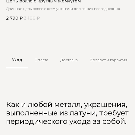
Цепь ролло с круглым жемчугом
Се
 же
Длинная цепь ролло с жемчужинами для ваших повседневных
Баз
образов
2 790
₽
3 100
₽
2 
Уход
Оплата
Доставка
Возврат и гарантия
Как и любой металл, украшения,
выполненные из латуни, требует
периодического ухода за собой.