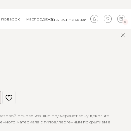
 подарок
Распродажа
Стилист на связи
0
₽
разовой основе изящно подчеркнет зону декольте.
венного материала с гипоаллергенным покрытием в