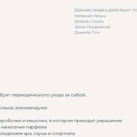
Данная скидка действует то
Материал: Латунь
Вставка: Стразы
Замок: Раздвижной
Диаметр: 11 см
ебует периодического ухода за собой.
дольше, рекомендуем:
 коробочке и мешочке, в котором приходит украшение
и нанесения парфюма
сещением spa, сауны и спортзала