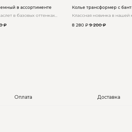
ъемный в ассортименте
Колье трансформер с бан
аслет в базовых оттенках
Классная новинка в нашей 
бразов
новый трансформер из жем
0
₽
8 280
₽
9 200
₽
майорка с черным бантико
Оплата
Доставка