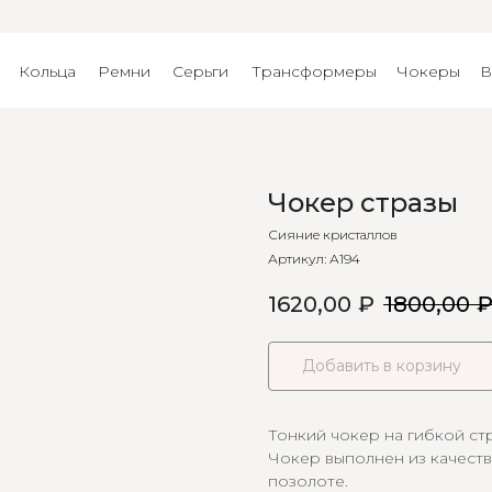
Кольца
Ремни
Серьги
Трансформеры
Чокеры
В
Чокер стразы
Сияние кристаллов
Артикул:
А194
1620,00
₽
1800,00
Добавить в корзину
Тонкий чокер на гибкой ст
Чокер выполнен из качест
позолоте.