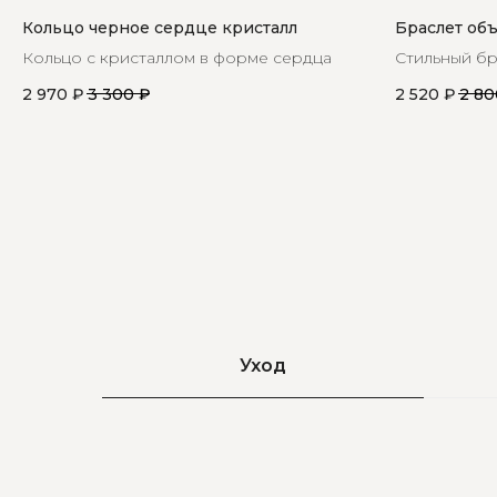
Кольцо черное сердце кристалл
Браслет об
Кольцо с кристаллом в форме сердца
Стильный бр
для ваших о
2 970
₽
3 300
₽
2 520
₽
2 80
Уход