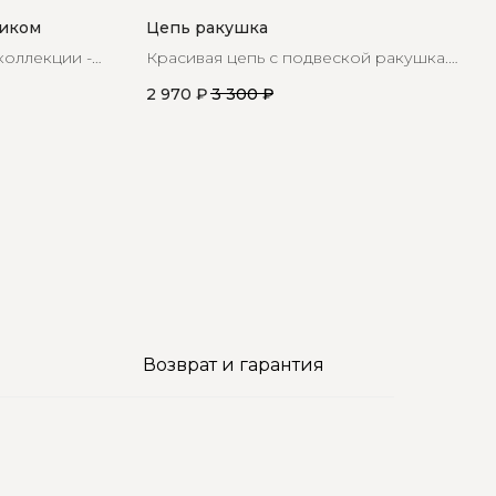
тиком
Цепь ракушка
коллекции -
Красивая цепь с подвеской ракушка.
чуга
Ракушка символизирует связь с морем
2 970
₽
3 300
₽
м
и природой, что придает этой цепочке
особенное значение
Возврат и гарантия