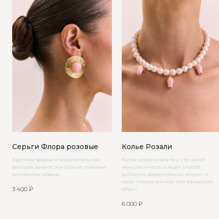
Серьги Флора розовые
Колье Розали
Крупная форма и выразительная
Колье создано для тех, кто ценит
фактура делают эти серьги главным
женственность и ищет способ
элементом образа
добавить романтичный акцент в
свой повседневный или вечерний
3 400
₽
образ
6 000
₽