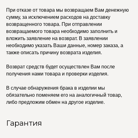
КАТАЛОГ
УСЛУГИ
При отказе от товара мы возвращаем Вам денежную
Бодичейны
Стилист на связи
сумму, за исключением расходов на доставку
Браслеты
Изделия на заказ
возвращенного товара. При отправлении
Каффы
Колье
возвращаемого товара необходимо заполнить и
ПОКУПАТЕЛЯМ
Кольца
вложить заявление на возврат. В заявлении
Договор оферты
Ремни
Политика
необходимо указать Ваши данные, номер заказа, а
Серьги
конфиденциальности
также описать причину возврата изделия.
Доставка и оплата
Трансформеры
Возврат и гарантия
Чокеры
Магазины
Возврат средств будет осуществлен Вам после
получения нами товара и проверки изделия.
В ПОДАРОК
Сертификаты
Упаковка
В случае обнаружения брака в изделии мы
Сеты
обязательно поменяем его на аналогичный товар,
либо предложим обмен на другое изделие.
edalinjewelry@gmail.com
Не бриллианты, потому
что по любви
Гарантия
+7 (965) 622-73-33