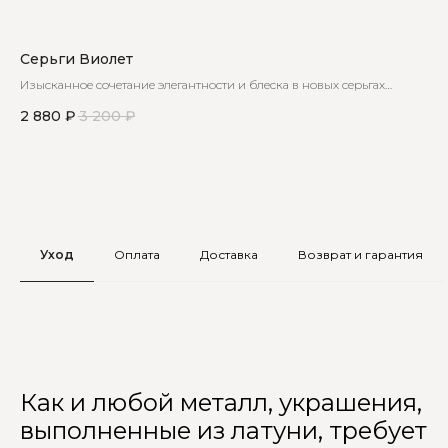
Серьги Виолет
Се
ей
Изысканное сочетание элегантности и блеска в новых серьгах
До
гвоздиках с кристаллами
кот
2 880
₽
3 200
₽
2 
Уход
Оплата
Доставка
Возврат и гарантия
Как и любой металл, украшения,
выполненные из латуни, требует