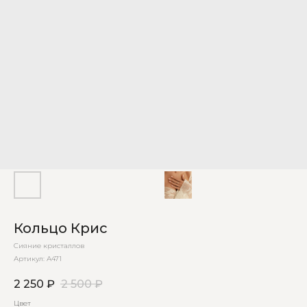
Кольцо Крис
Сияние кристаллов
Артикул:
А471
2 250
₽
2 500
₽
Цвет