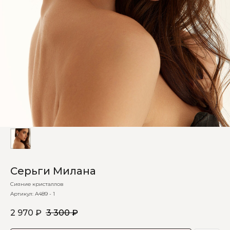
Серьги Милана
Сияние кристаллов
Артикул:
А489 - 1
2 970
₽
3 300
₽