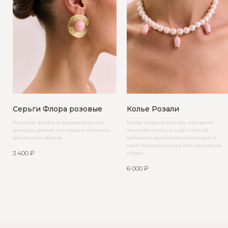
Серьги Флора розовые
Колье Розали
Крупная форма и выразительная
Колье создано для тех, кто ценит
фактура делают эти серьги главным
женственность и ищет способ
элементом образа
добавить романтичный акцент в
свой повседневный или вечерний
3 400
₽
образ
6 000
₽