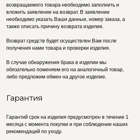
Каффы
возвращаемого товара необходимо заполнить и
Колье
вложить заявление на возврат. В заявлении
ПОКУПАТЕЛЯМ
Кольца
необходимо указать Ваши данные, номер заказа, а
Договор оферты
Ремни
Политика
также описать причину возврата изделия.
Серьги
конфиденциальности
Доставка и оплата
Трансформеры
Возврат и гарантия
Чокеры
Возврат средств будет осуществлен Вам после
Магазины
получения нами товара и проверки изделия.
В ПОДАРОК
Сертификаты
В случае обнаружения брака в изделии мы
Упаковка
обязательно поменяем его на аналогичный товар,
Сеты
либо предложим обмен на другое изделие.
edalinjewelry@gmail.com
Не бриллианты, потому
Гарантия
что по любви
+7 (965) 622-73-33
Гарантий срок на изделия предусмотрен в течение 1
месяца с момента покупки и при соблюдении наших
рекомендаций по уходу.
© 2021-2025 Edalinjewelry. Все права защищены.